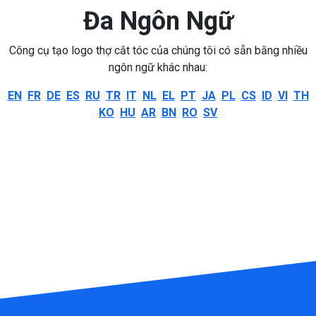
Đa Ngôn Ngữ
Công cụ tạo logo thợ cắt tóc của chúng tôi có sẵn bằng nhiều
ngôn ngữ khác nhau:
EN
FR
DE
ES
RU
TR
IT
NL
EL
PT
JA
PL
CS
ID
VI
TH
KO
HU
AR
BN
RO
SV