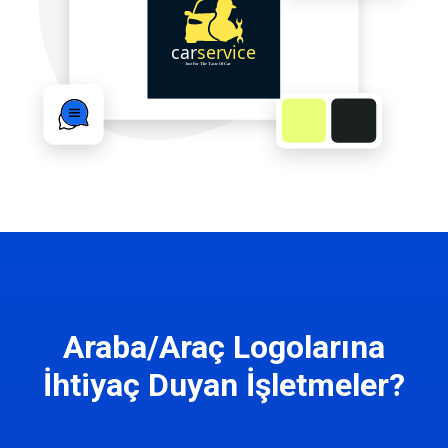
Araba/Araç Logolarına
İhtiyaç Duyan İşletmeler?