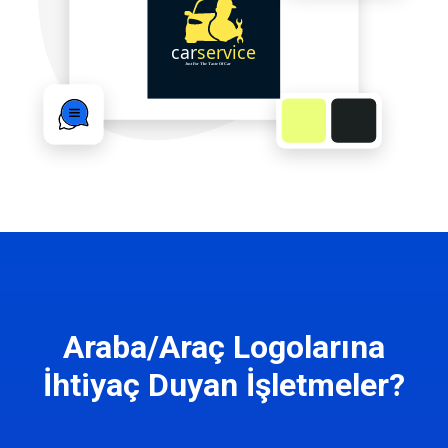
Araba/Araç Logolarına
İhtiyaç Duyan İşletmeler?