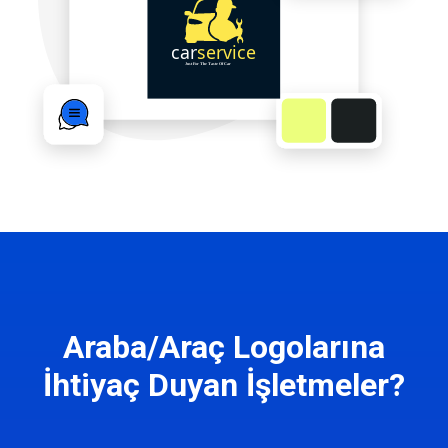
Araba/Araç Logolarına
İhtiyaç Duyan İşletmeler?