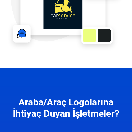
Araba/Araç Logolarına
İhtiyaç Duyan İşletmeler?