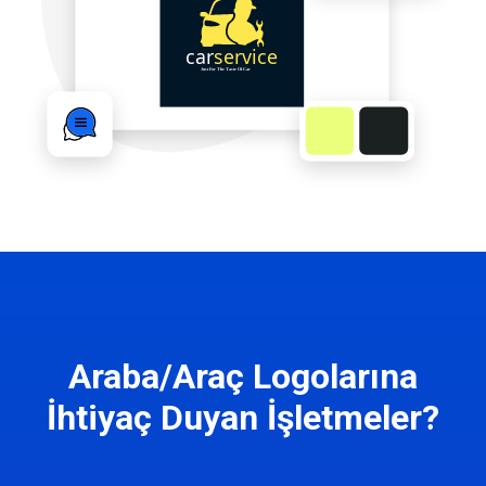
Araba/Araç Logolarına
İhtiyaç Duyan İşletmeler?