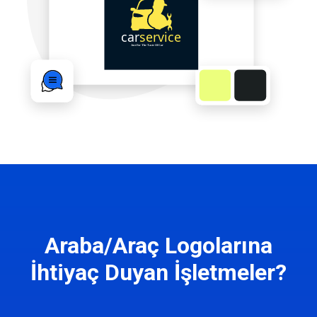
Araba/Araç Logolarına
İhtiyaç Duyan İşletmeler?