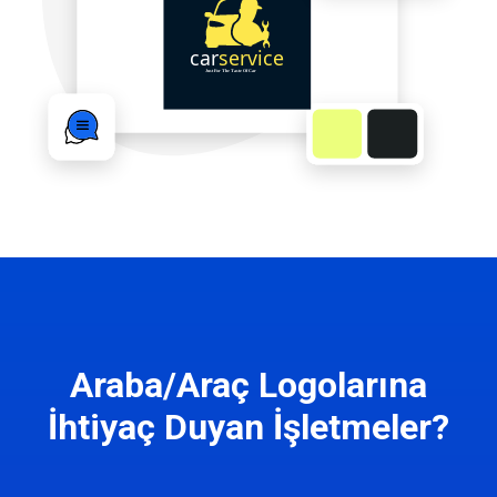
Araba/Araç Logolarına
İhtiyaç Duyan İşletmeler?