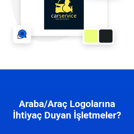
Araba/Araç Logolarına
İhtiyaç Duyan İşletmeler?