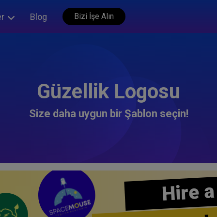
er
Blog
Bizi İşe Alın
Güzellik Logosu
Size daha uygun bir Şablon seçin!
Hire a