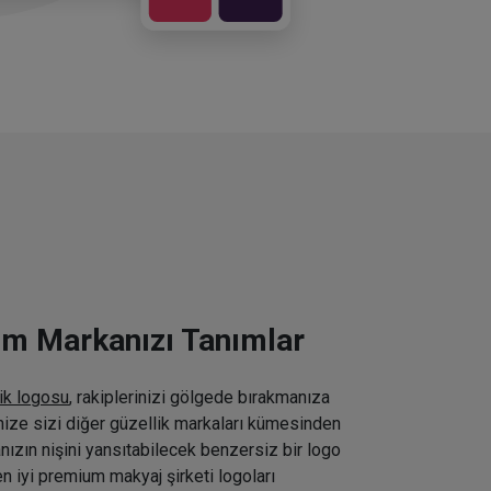
ım Markanızı Tanımlar
ik logosu
, rakiplerinizi gölgede bırakmanıza
inize sizi diğer güzellik markaları kümesinden
nızın nişini yansıtabilecek benzersiz bir logo
n iyi premium makyaj şirketi logoları