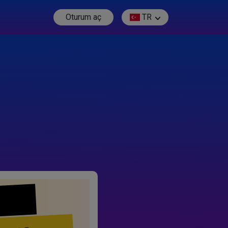
Oturum aç
TR