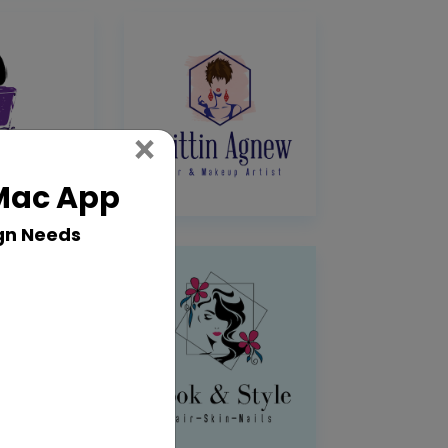
Close
×
 Mac App
gn Needs