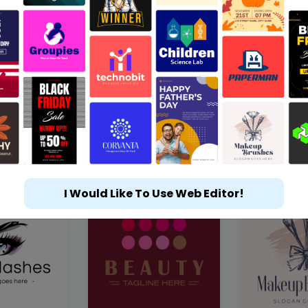
I Would Like To Use Web Editor!