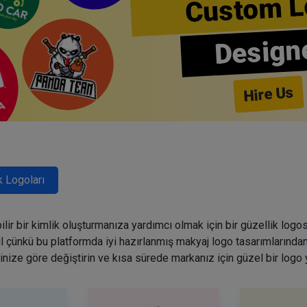
Custom L
Design
Hire Us
k Logoları
lir bir kimlik oluşturmanıza yardımcı olmak için bir güzellik logo
ğil çünkü bu platformda iyi hazırlanmış makyaj logo tasarımlarından
inize göre değiştirin ve kısa sürede markanız için güzel bir logo 