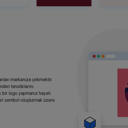
anları markanıza çekmektir.
den tanıdıklarını
k bir logo yapmanız hayati
rsel sembol oluşturmak üzere