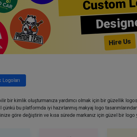
Custom L
Design
Hire Us
k Logoları
lir bir kimlik oluşturmanıza yardımcı olmak için bir güzellik logo
ğil çünkü bu platformda iyi hazırlanmış makyaj logo tasarımlarından
inize göre değiştirin ve kısa sürede markanız için güzel bir logo 