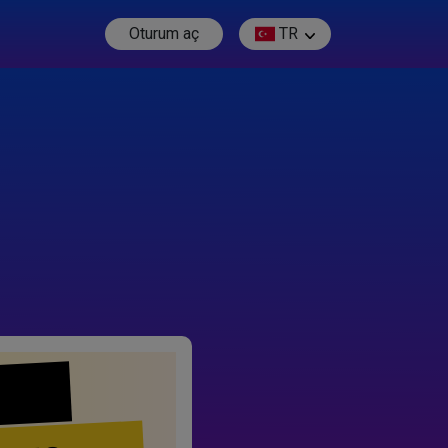
Oturum aç
TR