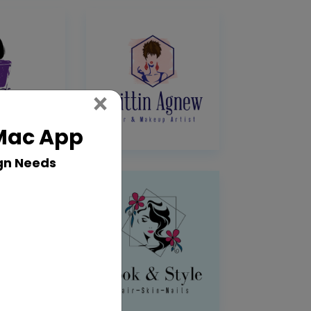
Close
×
 Mac App
gn Needs