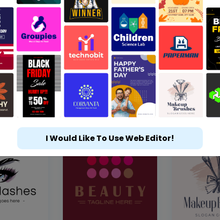
I Would Like To Use Web Editor!