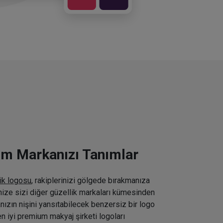
ım Markanızı Tanımlar
ik logosu
, rakiplerinizi gölgede bırakmanıza
inize sizi diğer güzellik markaları kümesinden
nızın nişini yansıtabilecek benzersiz bir logo
n iyi premium makyaj şirketi logoları