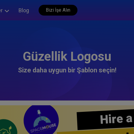
er
Blog
Bizi İşe Alın
Güzellik Logosu
Size daha uygun bir Şablon seçin!
Hire a