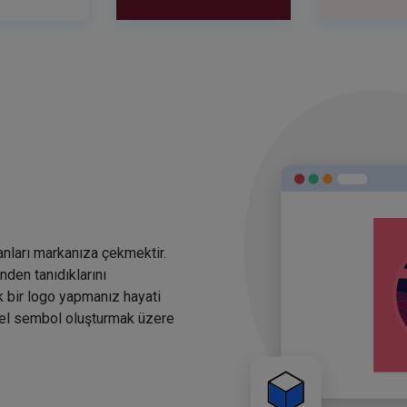
anları markanıza çekmektir.
den tanıdıklarını
k bir logo yapmanız hayati
rsel sembol oluşturmak üzere