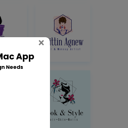
Close
×
 Mac App
gn Needs