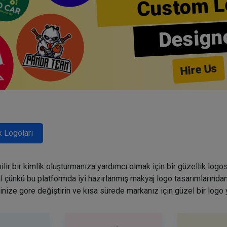
Custom L
Design
Hire Us
k Logoları
lir bir kimlik oluşturmanıza yardımcı olmak için bir güzellik logo
ğil çünkü bu platformda iyi hazırlanmış makyaj logo tasarımlarından
inize göre değiştirin ve kısa sürede markanız için güzel bir logo 