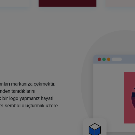
anları markanıza çekmektir.
den tanıdıklarını
k bir logo yapmanız hayati
rsel sembol oluşturmak üzere