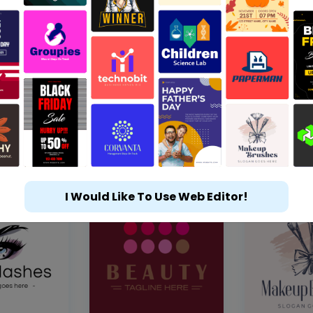
I Would Like To Use Web Editor!