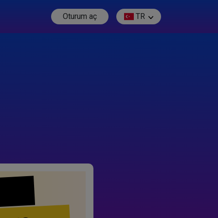
Oturum aç
TR