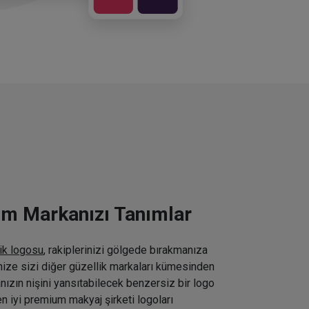
ım Markanızı Tanımlar
ik logosu
, rakiplerinizi gölgede bırakmanıza
inize sizi diğer güzellik markaları kümesinden
nızın nişini yansıtabilecek benzersiz bir logo
n iyi premium makyaj şirketi logoları