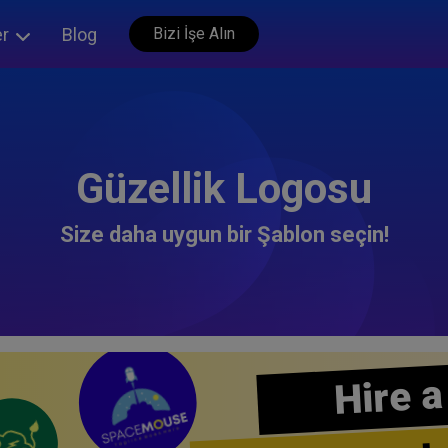
er
Blog
Bizi İşe Alın
Güzellik Logosu
Size daha uygun bir Şablon seçin!
Hire a