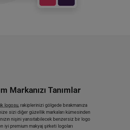
ım Markanızı Tanımlar
ik logosu
, rakiplerinizi gölgede bırakmanıza
inize sizi diğer güzellik markaları kümesinden
nızın nişini yansıtabilecek benzersiz bir logo
n iyi premium makyaj şirketi logoları