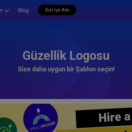
er
Blog
Bizi İşe Alın
Güzellik Logosu
Size daha uygun bir Şablon seçin!
Hire a