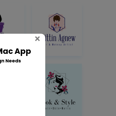
Close
×
 Mac App
gn Needs