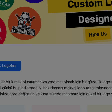
Custom L
Design
Hire Us
k Logoları
lir bir kimlik oluşturmanıza yardımcı olmak için bir güzellik logo
ğil çünkü bu platformda iyi hazırlanmış makyaj logo tasarımlarından
inize göre değiştirin ve kısa sürede markanız için güzel bir logo 