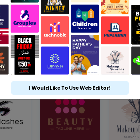
I Would Like To Use Web Editor!