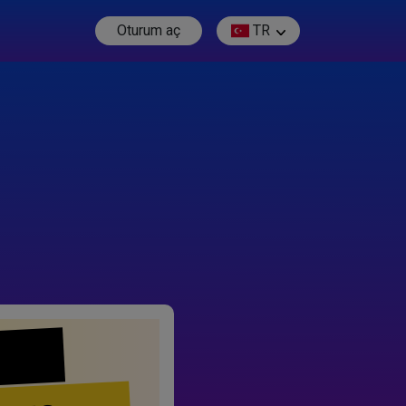
Oturum aç
TR