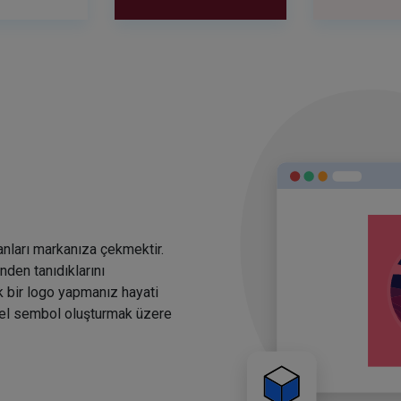
anları markanıza çekmektir.
den tanıdıklarını
k bir logo yapmanız hayati
rsel sembol oluşturmak üzere