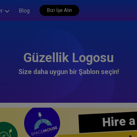
er
Blog
Bizi İşe Alın
Güzellik Logosu
Size daha uygun bir Şablon seçin!
Hire a