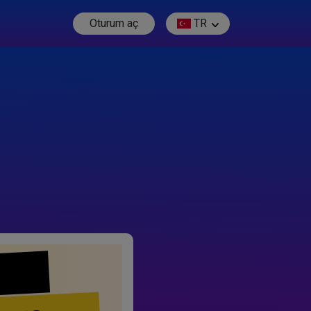
Oturum aç
TR