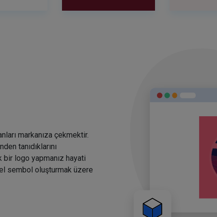
anları markanıza çekmektir.
den tanıdıklarını
k bir logo yapmanız hayati
rsel sembol oluşturmak üzere