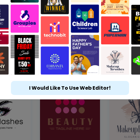
I Would Like To Use Web Editor!