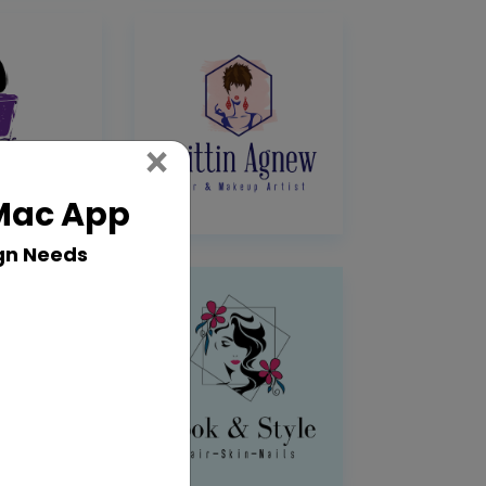
Close
×
 Mac App
gn Needs