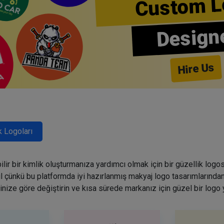
Custom L
Design
Hire Us
k Logoları
lir bir kimlik oluşturmanıza yardımcı olmak için bir güzellik logo
ğil çünkü bu platformda iyi hazırlanmış makyaj logo tasarımlarından
inize göre değiştirin ve kısa sürede markanız için güzel bir logo 