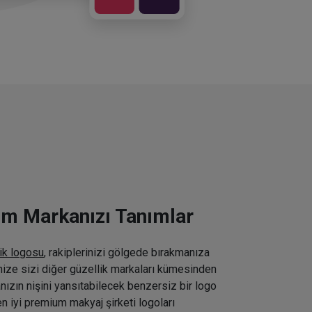
ım Markanızı Tanımlar
ik logosu
, rakiplerinizi gölgede bırakmanıza
inize sizi diğer güzellik markaları kümesinden
nızın nişini yansıtabilecek benzersiz bir logo
n iyi premium makyaj şirketi logoları