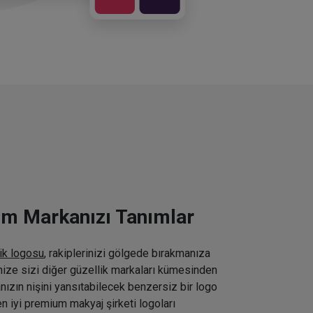
ım Markanızı Tanımlar
ik logosu
, rakiplerinizi gölgede bırakmanıza
inize sizi diğer güzellik markaları kümesinden
nızın nişini yansıtabilecek benzersiz bir logo
n iyi premium makyaj şirketi logoları