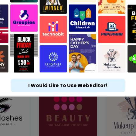
I Would Like To Use Web Editor!