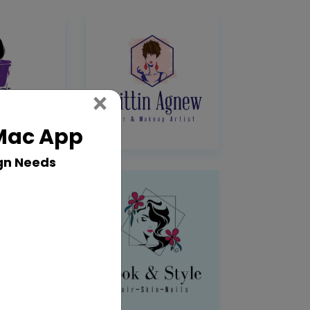
Close
×
 Mac App
gn Needs