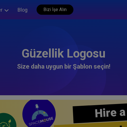
er
Blog
Bizi İşe Alın
Güzellik Logosu
Size daha uygun bir Şablon seçin!
Hire a