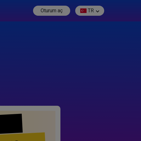
Oturum aç
TR