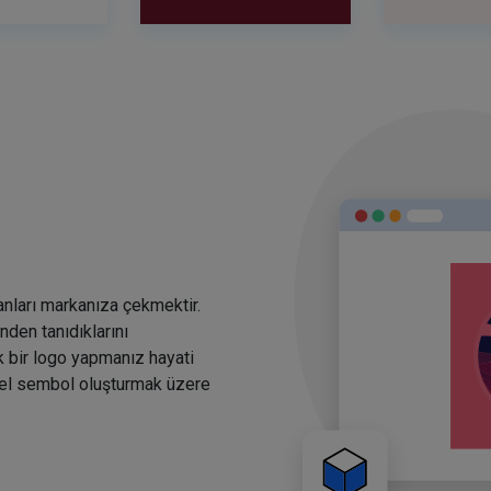
anları markanıza çekmektir.
den tanıdıklarını
k bir logo yapmanız hayati
rsel sembol oluşturmak üzere