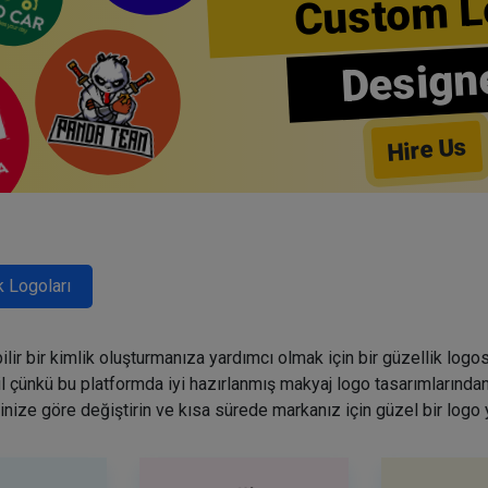
Custom L
Design
Hire Us
k Logoları
lir bir kimlik oluşturmanıza yardımcı olmak için bir güzellik logo
ğil çünkü bu platformda iyi hazırlanmış makyaj logo tasarımlarından
inize göre değiştirin ve kısa sürede markanız için güzel bir logo 