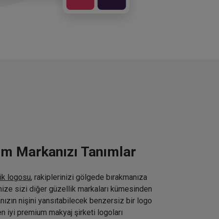
ım Markanızı Tanımlar
ik logosu
, rakiplerinizi gölgede bırakmanıza
inize sizi diğer güzellik markaları kümesinden
nızın nişini yansıtabilecek benzersiz bir logo
n iyi premium makyaj şirketi logoları