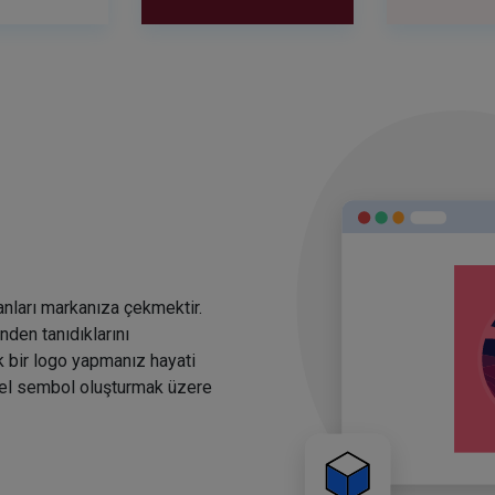
anları markanıza çekmektir.
den tanıdıklarını
k bir logo yapmanız hayati
rsel sembol oluşturmak üzere