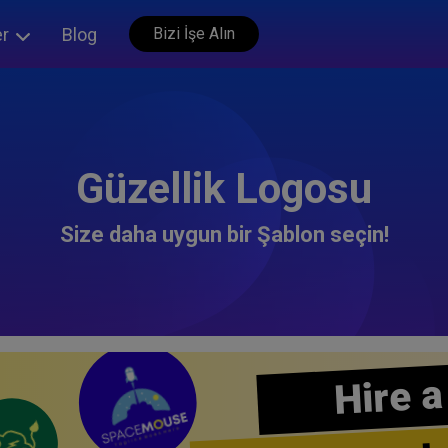
er
Blog
Bizi İşe Alın
Güzellik Logosu
Size daha uygun bir Şablon seçin!
Hire a