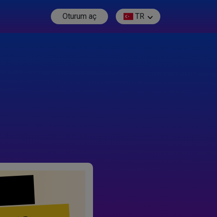
Oturum aç
TR