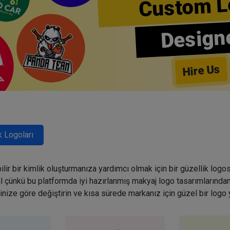
Custom L
Design
Hire Us
k Logoları
lir bir kimlik oluşturmanıza yardımcı olmak için bir güzellik logo
ğil çünkü bu platformda iyi hazırlanmış makyaj logo tasarımlarından
inize göre değiştirin ve kısa sürede markanız için güzel bir logo 