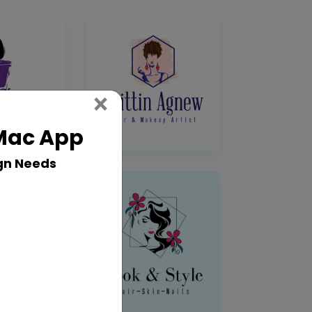
Close
×
 Mac App
gn Needs