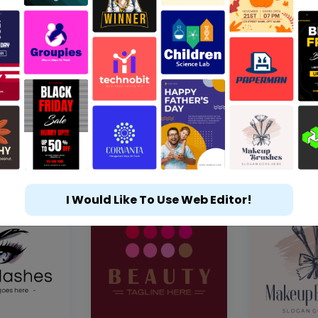
I Would Like To Use Web Editor!