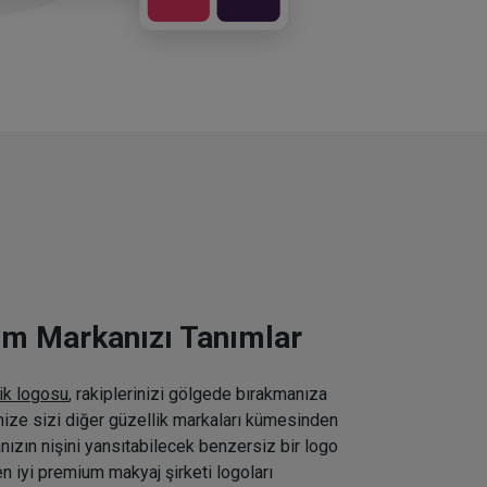
ım Markanızı Tanımlar
ik logosu
, rakiplerinizi gölgede bırakmanıza
inize sizi diğer güzellik markaları kümesinden
nızın nişini yansıtabilecek benzersiz bir logo
n iyi premium makyaj şirketi logoları