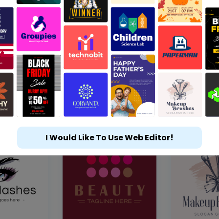
I Would Like To Use Web Editor!