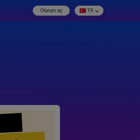
Oturum aç
TR