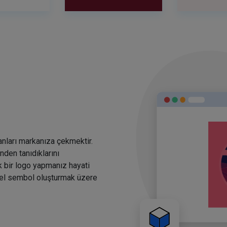
anları markanıza çekmektir.
den tanıdıklarını
k bir logo yapmanız hayati
rsel sembol oluşturmak üzere