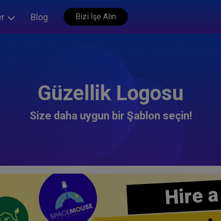
er
Blog
Bizi İşe Alın
Güzellik Logosu
Size daha uygun bir Şablon seçin!
Hire a