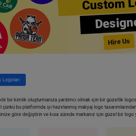
Custom L
Design
Hire Us
k Logoları
lir bir kimlik oluşturmanıza yardımcı olmak için bir güzellik logo
ğil çünkü bu platformda iyi hazırlanmış makyaj logo tasarımlarından
inize göre değiştirin ve kısa sürede markanız için güzel bir logo 