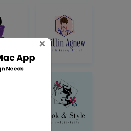
Close
×
 Mac App
gn Needs