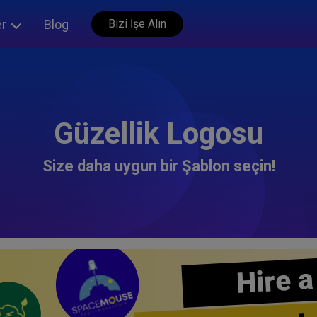
er
Blog
Bizi İşe Alın
Güzellik Logosu
Size daha uygun bir Şablon seçin!
Hire a