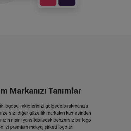
ım Markanızı Tanımlar
ik logosu
, rakiplerinizi gölgede bırakmanıza
inize sizi diğer güzellik markaları kümesinden
nızın nişini yansıtabilecek benzersiz bir logo
n iyi premium makyaj şirketi logoları