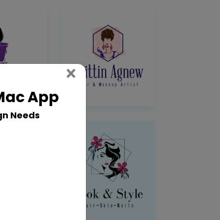
Close
×
 Mac App
gn Needs