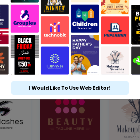
I Would Like To Use Web Editor!