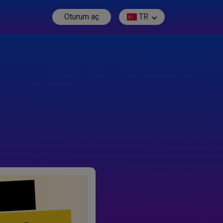
Oturum aç
TR