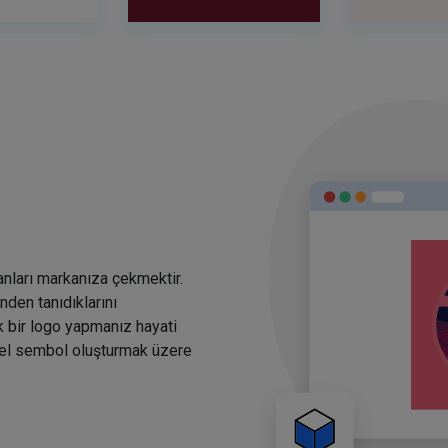
anları markanıza çekmektir.
den tanıdıklarını
k bir logo yapmanız hayati
rsel sembol oluşturmak üzere