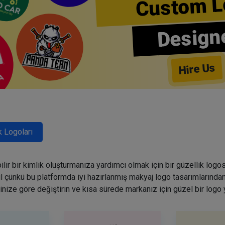
Custom L
Design
Hire Us
k Logoları
lir bir kimlik oluşturmanıza yardımcı olmak için bir güzellik logo
ğil çünkü bu platformda iyi hazırlanmış makyaj logo tasarımlarından
inize göre değiştirin ve kısa sürede markanız için güzel bir logo 