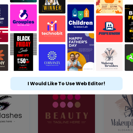
I Would Like To Use Web Editor!