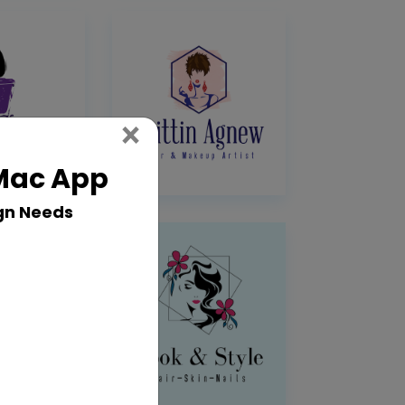
Close
×
 Mac App
gn Needs