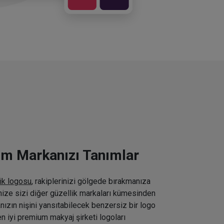
ım Markanızı Tanımlar
ik logosu
, rakiplerinizi gölgede bırakmanıza
inize sizi diğer güzellik markaları kümesinden
nızın nişini yansıtabilecek benzersiz bir logo
n iyi premium makyaj şirketi logoları