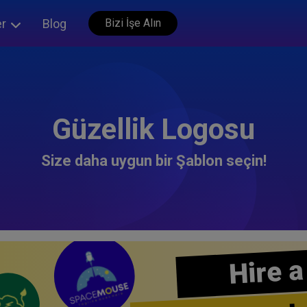
er
Blog
Bizi İşe Alın
Güzellik Logosu
Size daha uygun bir Şablon seçin!
Hire a