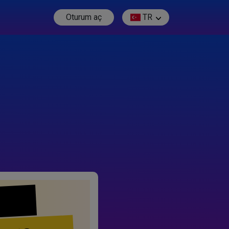
Oturum aç
TR