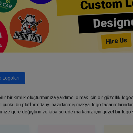
Custom L
Design
Hire Us
k Logoları
lir bir kimlik oluşturmanıza yardımcı olmak için bir güzellik logo
ğil çünkü bu platformda iyi hazırlanmış makyaj logo tasarımlarından
inize göre değiştirin ve kısa sürede markanız için güzel bir logo 