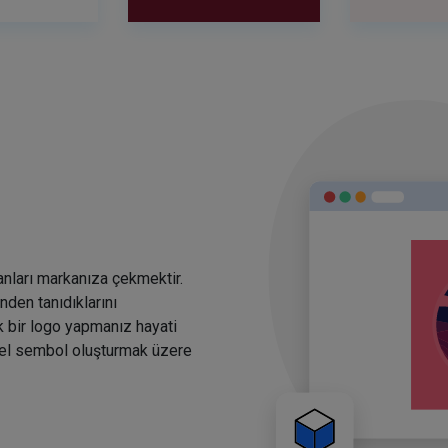
anları markanıza çekmektir.
den tanıdıklarını
k bir logo yapmanız hayati
rsel sembol oluşturmak üzere