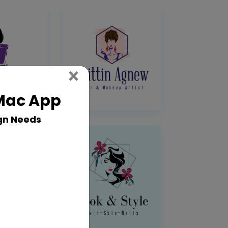
Close
×
 Mac App
gn Needs