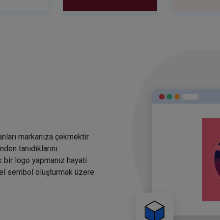
anları markanıza çekmektir.
den tanıdıklarını
k bir logo yapmanız hayati
rsel sembol oluşturmak üzere