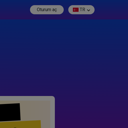
Oturum aç
TR