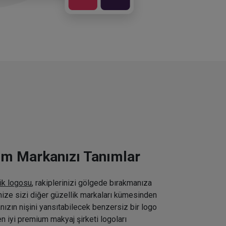
ım Markanızı Tanımlar
ik logosu
, rakiplerinizi gölgede bırakmanıza
inize sizi diğer güzellik markaları kümesinden
nızın nişini yansıtabilecek benzersiz bir logo
n iyi premium makyaj şirketi logoları