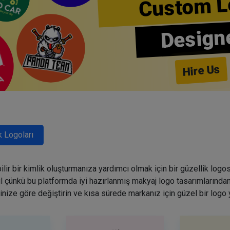
Custom L
Design
Hire Us
k Logoları
lir bir kimlik oluşturmanıza yardımcı olmak için bir güzellik logo
ğil çünkü bu platformda iyi hazırlanmış makyaj logo tasarımlarından
inize göre değiştirin ve kısa sürede markanız için güzel bir logo 