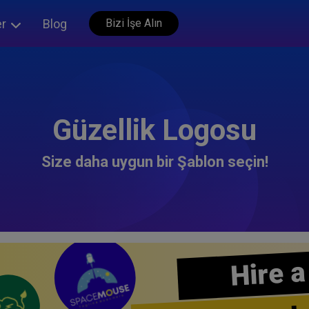
er
Blog
Bizi İşe Alın
Güzellik Logosu
Size daha uygun bir Şablon seçin!
Hire a