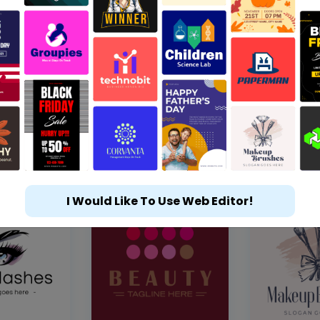
I Would Like To Use Web Editor!