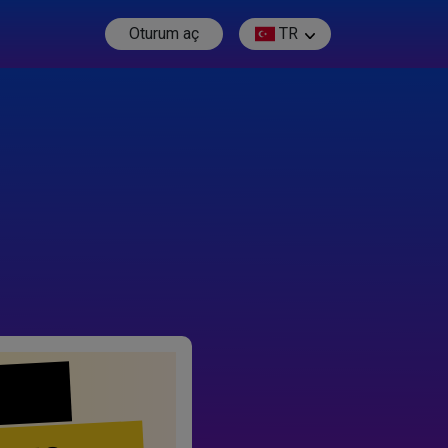
Oturum aç
TR