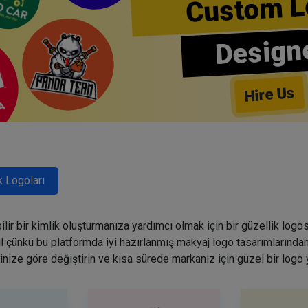
Custom L
Design
Hire Us
k Logoları
lir bir kimlik oluşturmanıza yardımcı olmak için bir güzellik logo
ğil çünkü bu platformda iyi hazırlanmış makyaj logo tasarımlarından
inize göre değiştirin ve kısa sürede markanız için güzel bir logo 