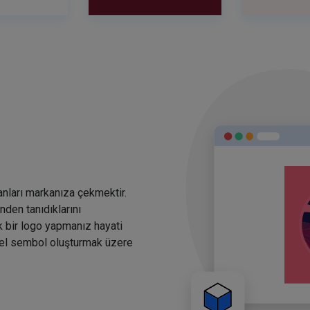
anları markanıza çekmektir.
den tanıdıklarını
k bir logo yapmanız hayati
rsel sembol oluşturmak üzere