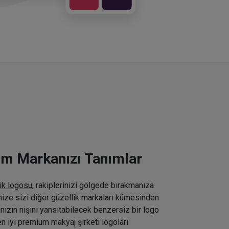
ım Markanızı Tanımlar
ik logosu
, rakiplerinizi gölgede bırakmanıza
inize sizi diğer güzellik markaları kümesinden
nızın nişini yansıtabilecek benzersiz bir logo
n iyi premium makyaj şirketi logoları