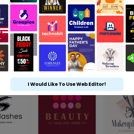
I Would Like To Use Web Editor!