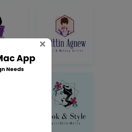
Close
×
 Mac App
gn Needs