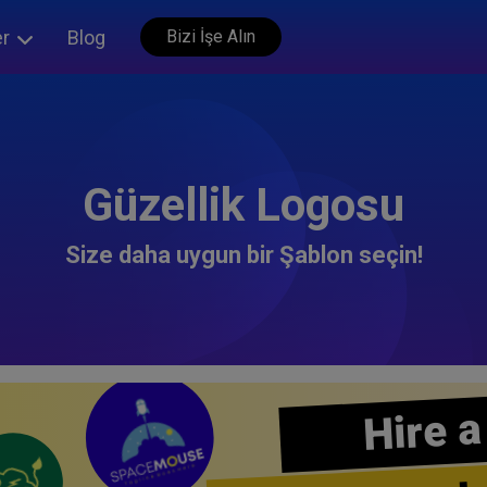
er
Blog
Bizi İşe Alın
Güzellik Logosu
Size daha uygun bir Şablon seçin!
Hire a