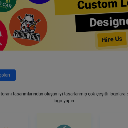
Custom L
Design
Hire Us
goları
restoranı tasarımlarından oluşan iyi tasarlanmış çok çeşitli logolara
logo yapın.