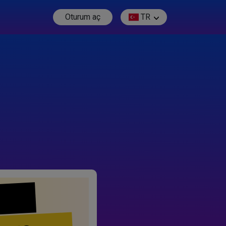
Oturum aç
TR