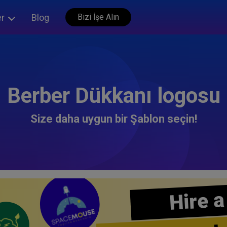
er
Blog
Bizi İşe Alın
Berber Dükkanı logosu
Size daha uygun bir Şablon seçin!
Hire a