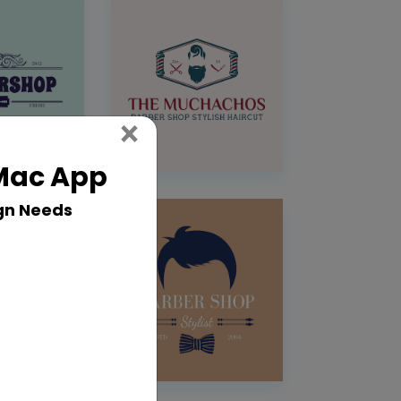
Close
×
 Mac App
gn Needs