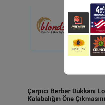
Çarpıcı Berber Dükkanı Lo
Kalabalığın Öne Çıkmasını