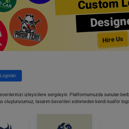
Custom L
Design
Hire Us
Logoları
becerilerinizi izleyicilere sergileyin. Platformumuzda sunulan ber
go oluşturucumuz, tasarım becerileri edinmeden kendi kuaför logo