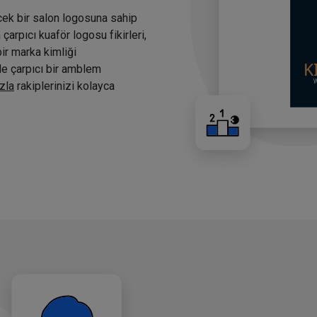
cek bir salon logosuna sahip
arpıcı kuaför logosu fikirleri,
bir marka kimliği
nde çarpıcı bir amblem
zla
rakiplerinizi kolayca