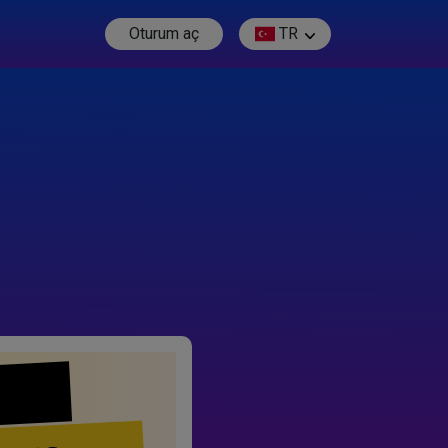
Oturum aç
TR