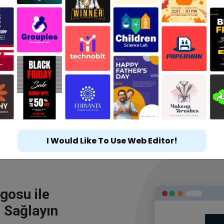
I Would Like To Use Web Editor!
gosu ile
 Sağlayın