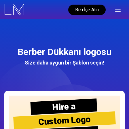
Bizi İşe Alın
Berber Dükkanı logosu
Size daha uygun bir Şablon seçin!
Hire a
Custom Logo