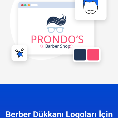
Berber Dükkanı Logoları İçin