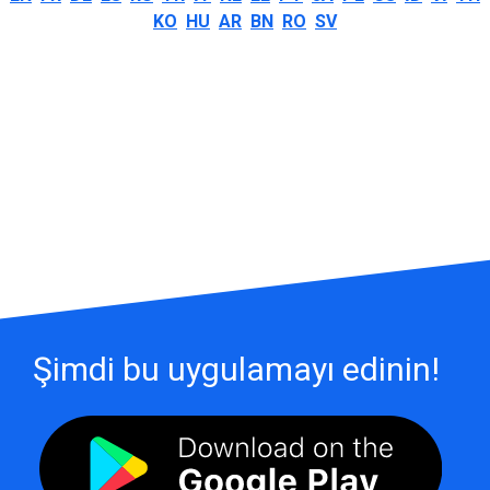
KO
HU
AR
BN
RO
SV
Şimdi bu uygulamayı edinin!