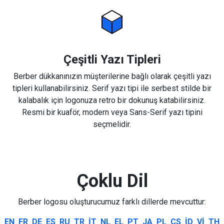
Çeşitli Yazı Tipleri
Berber dükkanınızın müşterilerine bağlı olarak çeşitli yazı
tipleri kullanabilirsiniz. Serif yazı tipi ile serbest stilde bir
kalabalık için logonuza retro bir dokunuş katabilirsiniz.
Resmi bir kuaför, modern veya Sans-Serif yazı tipini
seçmelidir.
Çoklu Dil
Berber logosu oluşturucumuz farklı dillerde mevcuttur:
EN
FR
DE
ES
RU
TR
IT
NL
EL
PT
JA
PL
CS
ID
VI
TH