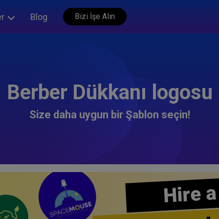
er
Blog
Bizi İşe Alın
Berber Dükkanı logosu
Size daha uygun bir Şablon seçin!
Hire a