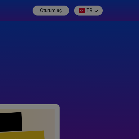
Oturum aç
TR