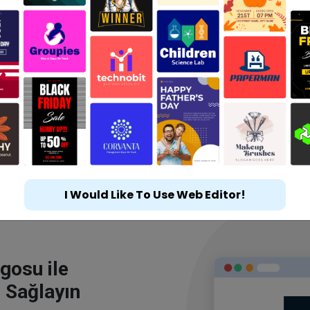
I Would Like To Use Web Editor!
gosu ile
 Sağlayın