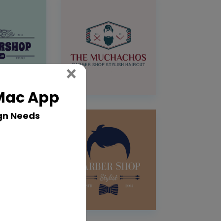
Close
×
 Mac App
gn Needs