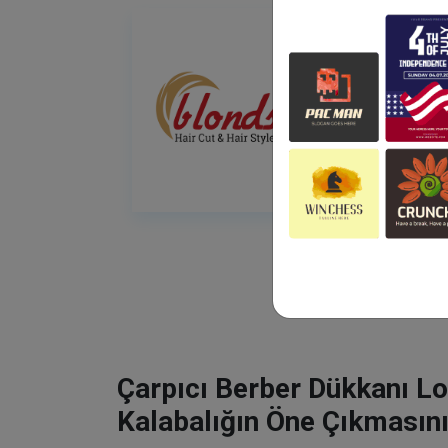
Çarpıcı Berber Dükkanı Lo
Kalabalığın Öne Çıkmasını