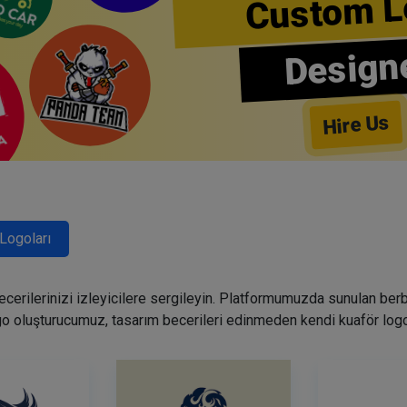
Custom L
Design
Hire Us
Logoları
becerilerinizi izleyicilere sergileyin. Platformumuzda sunulan ber
go oluşturucumuz, tasarım becerileri edinmeden kendi kuaför logo