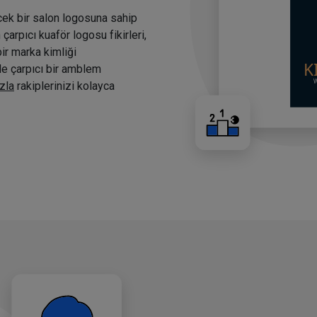
cek bir salon logosuna sahip
arpıcı kuaför logosu fikirleri,
bir marka kimliği
nde çarpıcı bir amblem
zla
rakiplerinizi kolayca