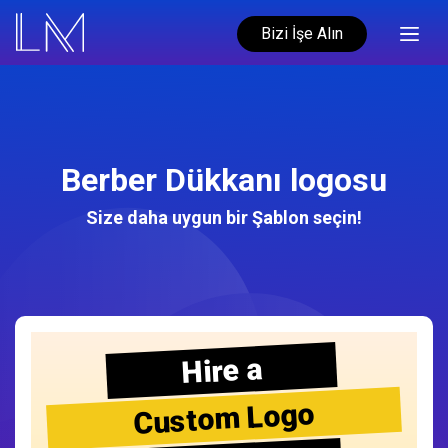
Bizi İşe Alın
Berber Dükkanı logosu
Size daha uygun bir Şablon seçin!
Hire a
Custom Logo