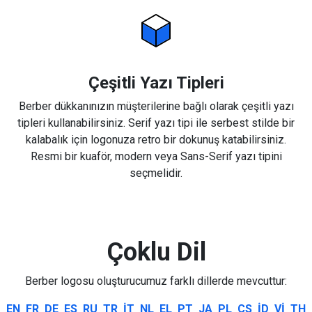
Çeşitli Yazı Tipleri
Berber dükkanınızın müşterilerine bağlı olarak çeşitli yazı
tipleri kullanabilirsiniz. Serif yazı tipi ile serbest stilde bir
kalabalık için logonuza retro bir dokunuş katabilirsiniz.
Resmi bir kuaför, modern veya Sans-Serif yazı tipini
seçmelidir.
Çoklu Dil
Berber logosu oluşturucumuz farklı dillerde mevcuttur:
EN
FR
DE
ES
RU
TR
IT
NL
EL
PT
JA
PL
CS
ID
VI
TH