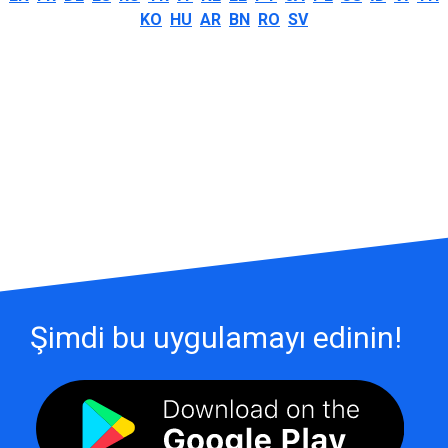
KO
HU
AR
BN
RO
SV
Şimdi bu uygulamayı edinin!