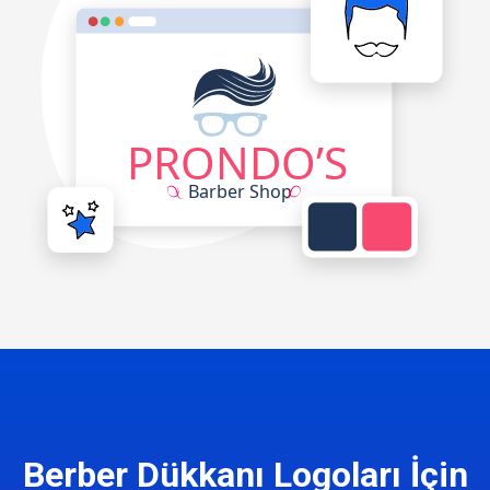
Berber Dükkanı Logoları İçin