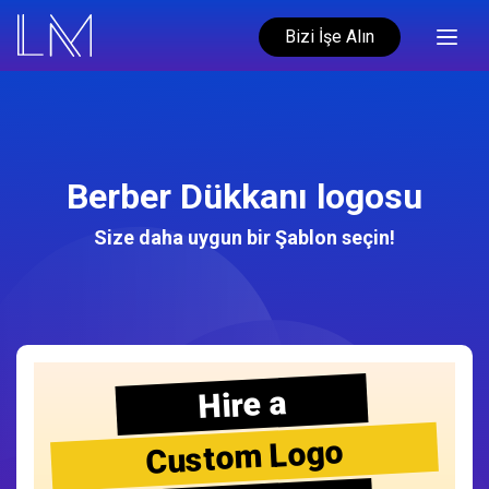
Bizi İşe Alın
Berber Dükkanı logosu
Size daha uygun bir Şablon seçin!
Hire a
Custom Logo