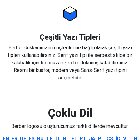
Çeşitli Yazı Tipleri
Berber dükkanınızın müşterilerine bağlı olarak çeşitli yazı
tipleri kullanabilirsiniz. Serif yazı tipi ile serbest stilde bir
kalabalık için logonuza retro bir dokunuş katabilirsiniz.
Resmi bir kuaför, modern veya Sans-Serif yazı tipini
seçmelidir.
Çoklu Dil
Berber logosu oluşturucumuz farklı dillerde mevcuttur:
EN
FR
DE
ES
RU
TR
IT
NL
EL
PT
JA
PL
CS
ID
VI
TH