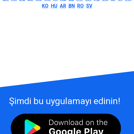
KO
HU
AR
BN
RO
SV
Şimdi bu uygulamayı edinin!