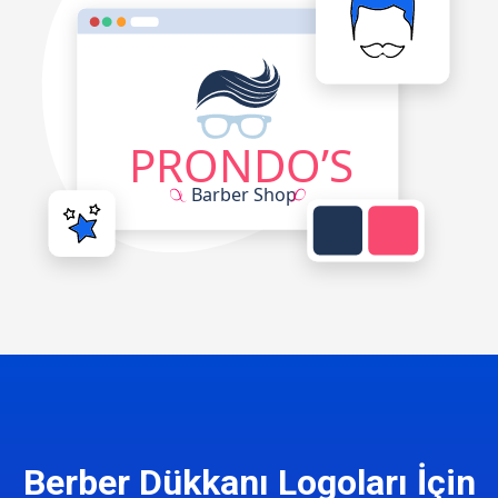
Berber Dükkanı Logoları İçin