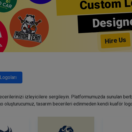
Custom L
Design
Hire Us
Logoları
becerilerinizi izleyicilere sergileyin. Platformumuzda sunulan ber
go oluşturucumuz, tasarım becerileri edinmeden kendi kuaför logo