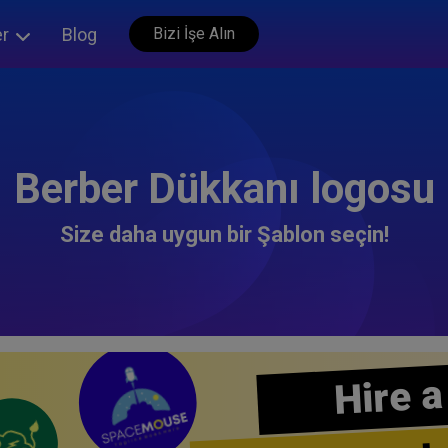
er
Blog
Bizi İşe Alın
Berber Dükkanı logosu
Size daha uygun bir Şablon seçin!
Hire a