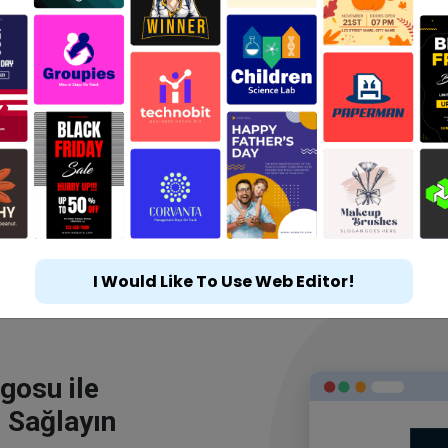
I Would Like To Use Web Editor!
gosu ile
 Sağlayın