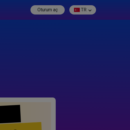
Oturum aç
TR