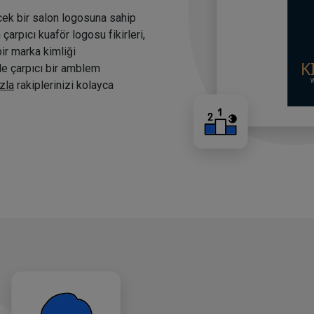
cek bir salon logosuna sahip
arpıcı kuaför logosu fikirleri,
bir marka kimliği
nde çarpıcı bir amblem
zla
rakiplerinizi kolayca