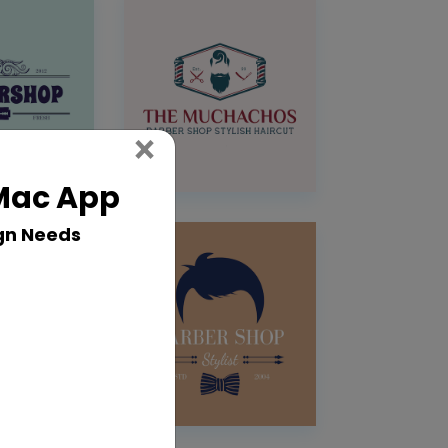
Close
×
 Mac App
gn Needs