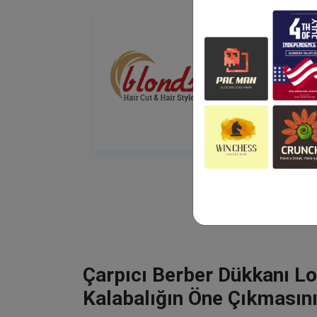
Çarpıcı Berber Dükkanı Lo
Kalabalığın Öne Çıkmasını