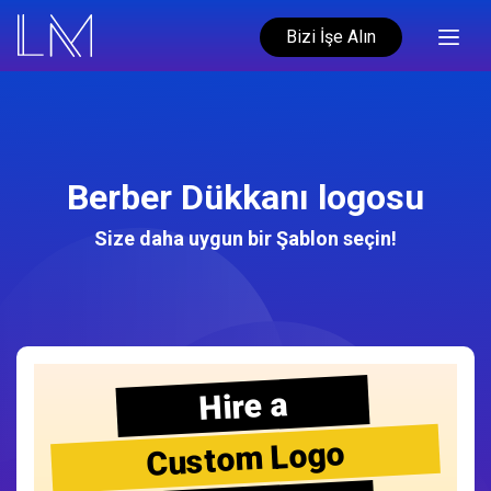
Bizi İşe Alın
Berber Dükkanı logosu
Size daha uygun bir Şablon seçin!
Hire a
Custom Logo