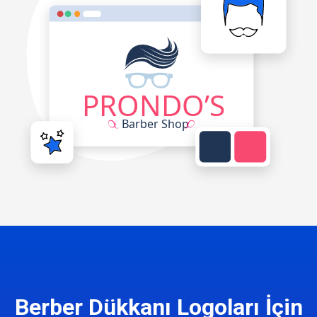
Berber Dükkanı Logoları İçin