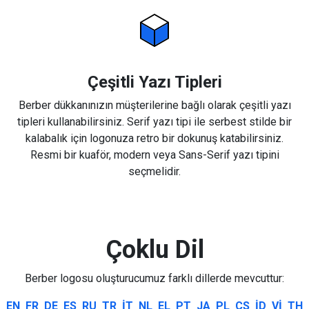
Çeşitli Yazı Tipleri
Berber dükkanınızın müşterilerine bağlı olarak çeşitli yazı
tipleri kullanabilirsiniz. Serif yazı tipi ile serbest stilde bir
kalabalık için logonuza retro bir dokunuş katabilirsiniz.
Resmi bir kuaför, modern veya Sans-Serif yazı tipini
seçmelidir.
Çoklu Dil
Berber logosu oluşturucumuz farklı dillerde mevcuttur:
EN
FR
DE
ES
RU
TR
IT
NL
EL
PT
JA
PL
CS
ID
VI
TH