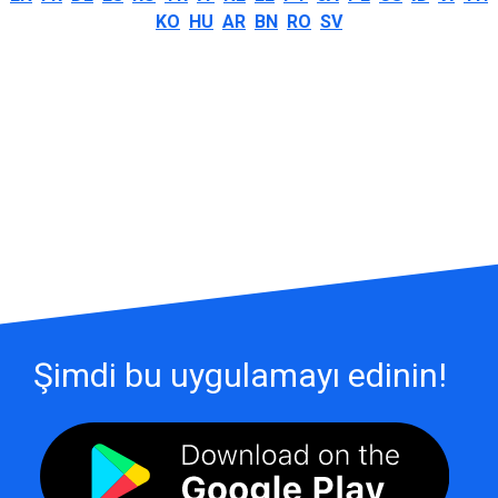
KO
HU
AR
BN
RO
SV
Şimdi bu uygulamayı edinin!