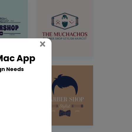
Close
×
 Mac App
gn Needs