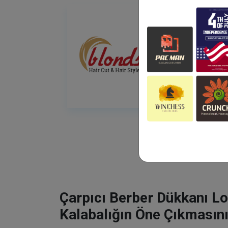
Çarpıcı Berber Dükkanı Lo
Kalabalığın Öne Çıkmasını