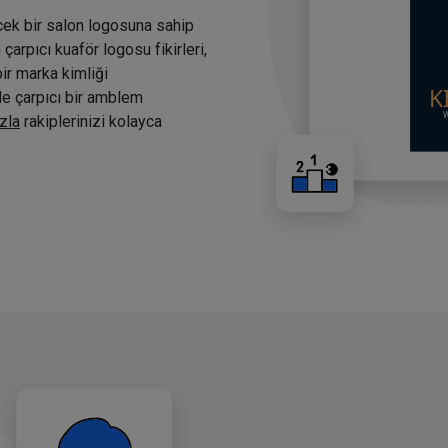
cek bir salon logosuna sahip
arpıcı kuaför logosu fikirleri,
bir marka kimliği
nde çarpıcı bir amblem
zla
rakiplerinizi kolayca