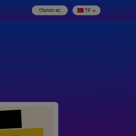
Oturum aç
TR