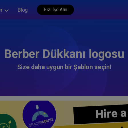
er
Blog
Bizi İşe Alın
Berber Dükkanı logosu
Size daha uygun bir Şablon seçin!
Hire a