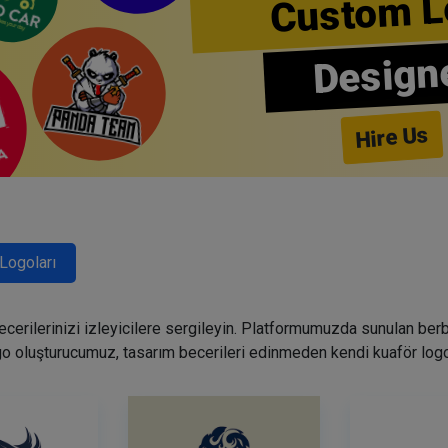
Custom L
Design
Hire Us
Logoları
becerilerinizi izleyicilere sergileyin. Platformumuzda sunulan ber
go oluşturucumuz, tasarım becerileri edinmeden kendi kuaför logo