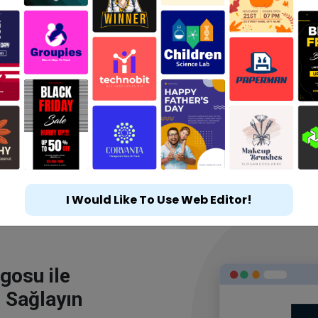
I Would Like To Use Web Editor!
gosu ile
 Sağlayın