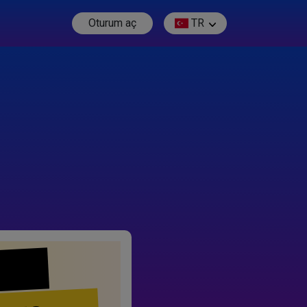
Oturum aç
TR