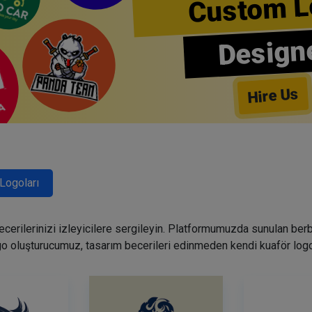
Custom L
Design
Hire Us
Logoları
becerilerinizi izleyicilere sergileyin. Platformumuzda sunulan ber
go oluşturucumuz, tasarım becerileri edinmeden kendi kuaför logo