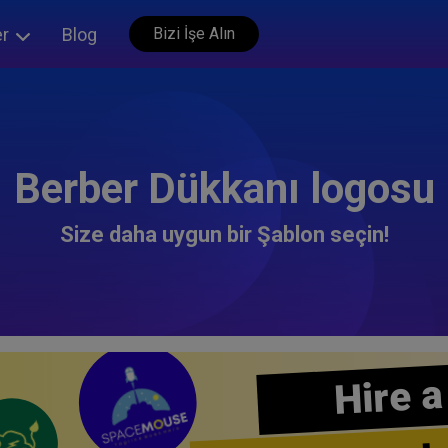
er
Blog
Bizi İşe Alın
Berber Dükkanı logosu
Size daha uygun bir Şablon seçin!
Hire a