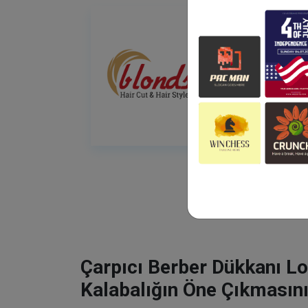
Çarpıcı Berber Dükkanı Lo
Kalabalığın Öne Çıkmasını