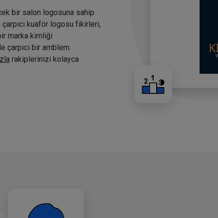
cek bir salon logosuna sahip
arpıcı kuaför logosu fikirleri,
bir marka kimliği
nde çarpıcı bir amblem
zla
rakiplerinizi kolayca