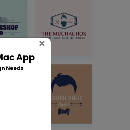
Close
×
 Mac App
gn Needs