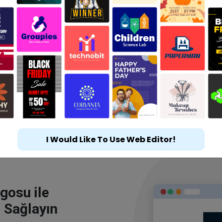
I Would Like To Use Web Editor!
gosu ile
 Sağlayın