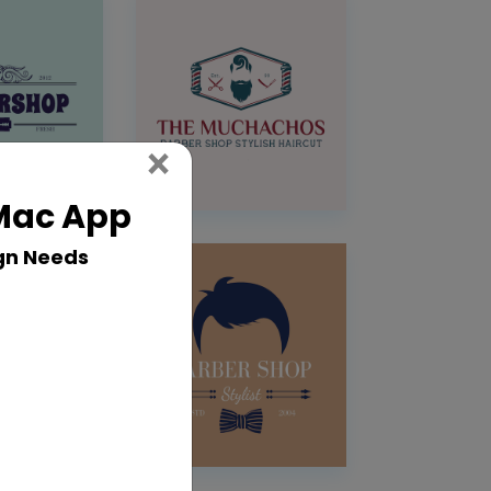
Close
×
 Mac App
gn Needs