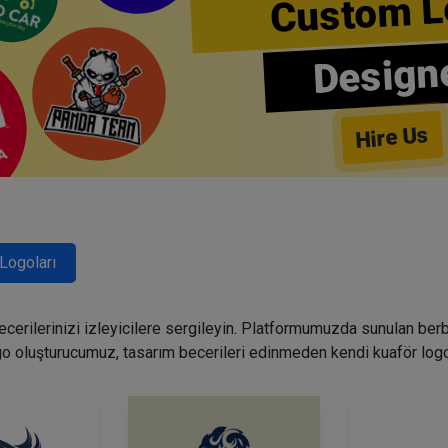
Custom L
Design
Hire Us
Logoları
becerilerinizi izleyicilere sergileyin. Platformumuzda sunulan ber
go oluşturucumuz, tasarım becerileri edinmeden kendi kuaför logo