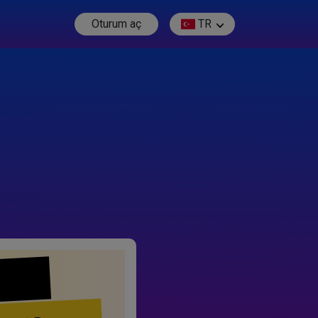
Oturum aç
TR