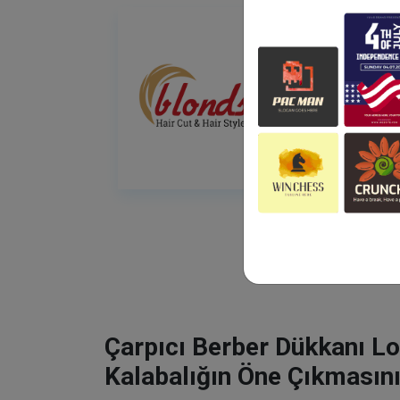
Çarpıcı Berber Dükkanı Lo
Kalabalığın Öne Çıkmasını