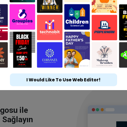
I Would Like To Use Web Editor!
gosu ile
 Sağlayın