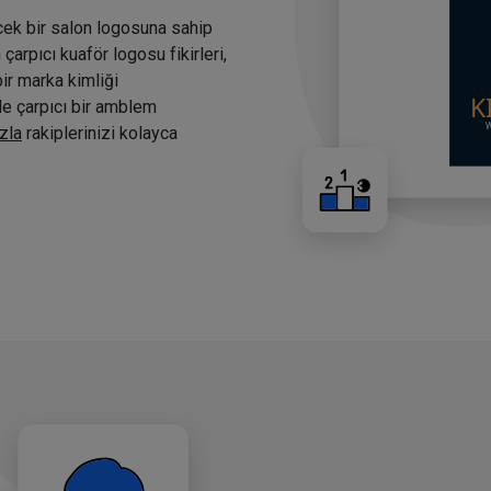
cek bir salon logosuna sahip
arpıcı kuaför logosu fikirleri,
bir marka kimliği
nde çarpıcı bir amblem
zla
rakiplerinizi kolayca