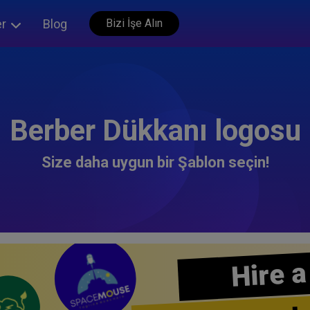
er
Blog
Bizi İşe Alın
Berber Dükkanı logosu
Size daha uygun bir Şablon seçin!
Hire a