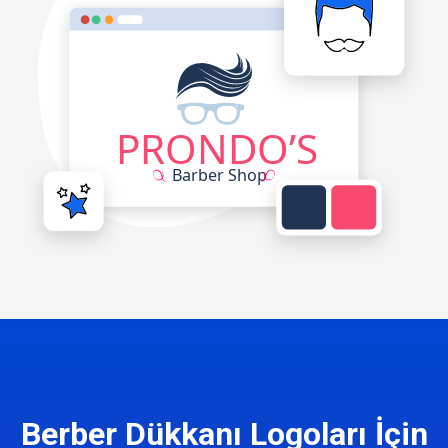
Berber Dükkanı Logoları İçin