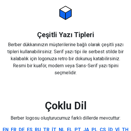
Çeşitli Yazı Tipleri
Berber dükkanınızın müşterilerine bağlı olarak çeşitli yazı
tipleri kullanabilirsiniz. Serif yazı tipi ile serbest stilde bir
kalabalık için logonuza retro bir dokunuş katabilirsiniz.
Resmi bir kuaför, modern veya Sans-Serif yazı tipini
seçmelidir.
Çoklu Dil
Berber logosu oluşturucumuz farklı dillerde mevcuttur:
EN
FR
DE
ES
RU
TR
IT
NL
EL
PT
JA
PL
CS
ID
VI
TH