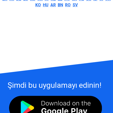
KO
HU
AR
BN
RO
SV
Şimdi bu uygulamayı edinin!