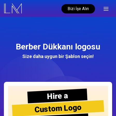
Bizi İşe Alın
Berber Dükkanı logosu
Size daha uygun bir Şablon seçin!
Hire a
Custom Logo