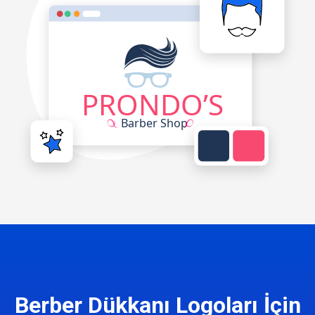
Berber Dükkanı Logoları İçin