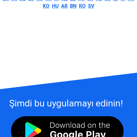
KO
HU
AR
BN
RO
SV
Şimdi bu uygulamayı edinin!