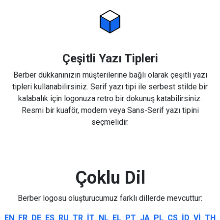
Çeşitli Yazı Tipleri
Berber dükkanınızın müşterilerine bağlı olarak çeşitli yazı
tipleri kullanabilirsiniz. Serif yazı tipi ile serbest stilde bir
kalabalık için logonuza retro bir dokunuş katabilirsiniz.
Resmi bir kuaför, modern veya Sans-Serif yazı tipini
seçmelidir.
Çoklu Dil
Berber logosu oluşturucumuz farklı dillerde mevcuttur:
EN
FR
DE
ES
RU
TR
IT
NL
EL
PT
JA
PL
CS
ID
VI
TH