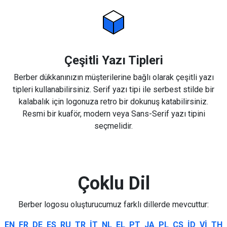
Çeşitli Yazı Tipleri
Berber dükkanınızın müşterilerine bağlı olarak çeşitli yazı
tipleri kullanabilirsiniz. Serif yazı tipi ile serbest stilde bir
kalabalık için logonuza retro bir dokunuş katabilirsiniz.
Resmi bir kuaför, modern veya Sans-Serif yazı tipini
seçmelidir.
Çoklu Dil
Berber logosu oluşturucumuz farklı dillerde mevcuttur:
EN
FR
DE
ES
RU
TR
IT
NL
EL
PT
JA
PL
CS
ID
VI
TH