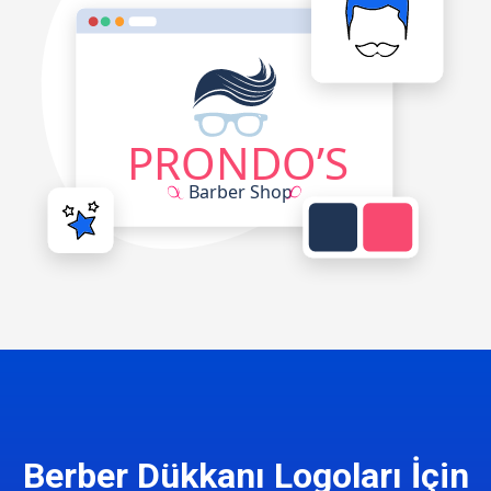
Berber Dükkanı Logoları İçin