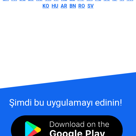
KO
HU
AR
BN
RO
SV
Şimdi bu uygulamayı edinin!