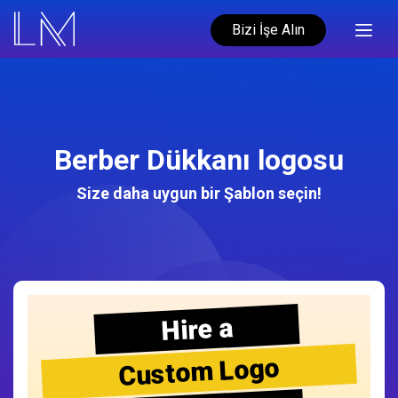
Bizi İşe Alın
Berber Dükkanı logosu
Size daha uygun bir Şablon seçin!
Hire a
Custom Logo