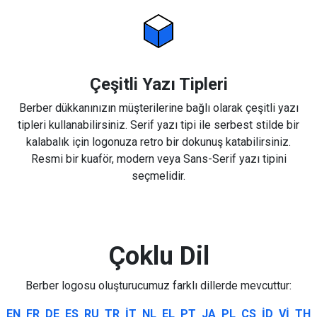
Çeşitli Yazı Tipleri
Berber dükkanınızın müşterilerine bağlı olarak çeşitli yazı
tipleri kullanabilirsiniz. Serif yazı tipi ile serbest stilde bir
kalabalık için logonuza retro bir dokunuş katabilirsiniz.
Resmi bir kuaför, modern veya Sans-Serif yazı tipini
seçmelidir.
Çoklu Dil
Berber logosu oluşturucumuz farklı dillerde mevcuttur:
EN
FR
DE
ES
RU
TR
IT
NL
EL
PT
JA
PL
CS
ID
VI
TH