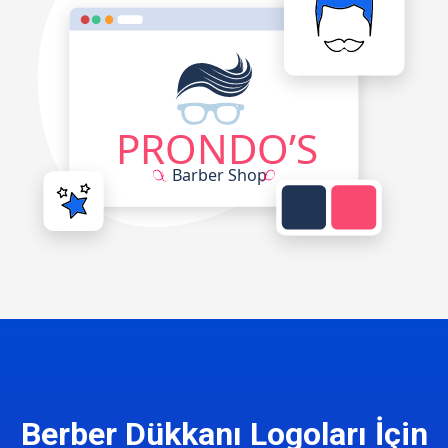
Berber Dükkanı Logoları İçin