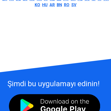
KO
HU
AR
BN
RO
SV
Şimdi bu uygulamayı edinin!