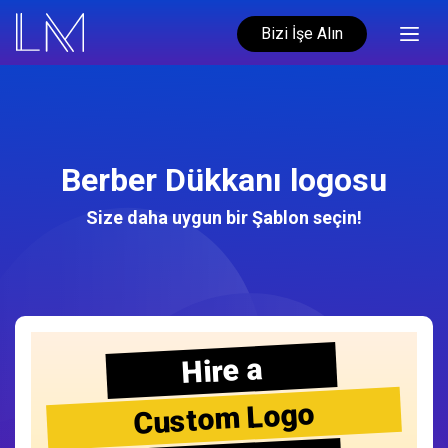
Bizi İşe Alın
Berber Dükkanı logosu
Size daha uygun bir Şablon seçin!
Hire a
Custom Logo