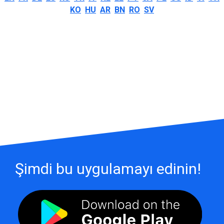
KO
HU
AR
BN
RO
SV
Şimdi bu uygulamayı edinin!