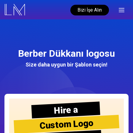
Bizi İşe Alın
Berber Dükkanı logosu
Size daha uygun bir Şablon seçin!
Hire a
Custom Logo