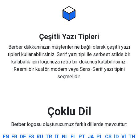
Çeşitli Yazı Tipleri
Berber dükkanınızın müşterilerine bağlı olarak çeşitli yazı
tipleri kullanabilirsiniz. Serif yazı tipi ile serbest stilde bir
kalabalık için logonuza retro bir dokunuş katabilirsiniz.
Resmi bir kuaför, modern veya Sans-Serif yazı tipini
seçmelidir.
Çoklu Dil
Berber logosu oluşturucumuz farklı dillerde mevcuttur:
EN
FR
DE
ES
RU
TR
IT
NL
EL
PT
JA
PL
CS
ID
VI
TH