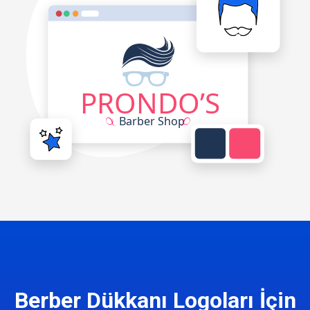
Berber Dükkanı Logoları İçin