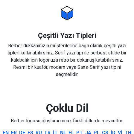
Çeşitli Yazı Tipleri
Berber dükkanınızın müşterilerine bağlı olarak çeşitli yazı
tipleri kullanabilirsiniz. Serif yazı tipi ile serbest stilde bir
kalabalık için logonuza retro bir dokunuş katabilirsiniz.
Resmi bir kuaför, modern veya Sans-Serif yazı tipini
seçmelidir.
Çoklu Dil
Berber logosu oluşturucumuz farklı dillerde mevcuttur:
EN
FR
DE
ES
RU
TR
IT
NL
EL
PT
JA
PL
CS
ID
VI
TH