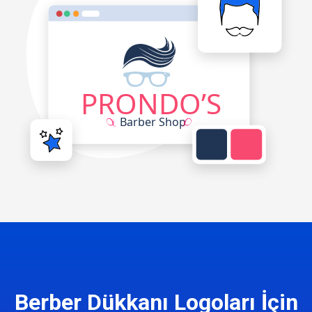
Berber Dükkanı Logoları İçin