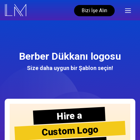
Bizi İşe Alın
Berber Dükkanı logosu
Size daha uygun bir Şablon seçin!
Hire a
Custom Logo