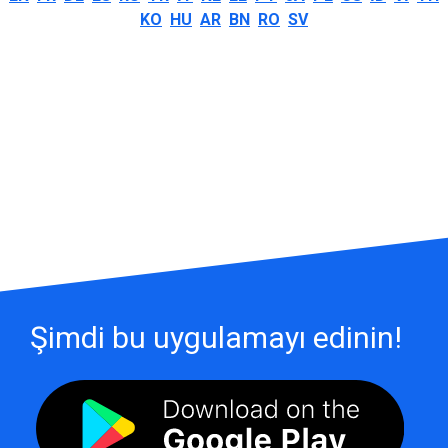
KO
HU
AR
BN
RO
SV
Şimdi bu uygulamayı edinin!