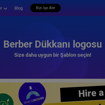
er
Blog
Bizi İşe Alın
Berber Dükkanı logosu
Size daha uygun bir Şablon seçin!
Hire a