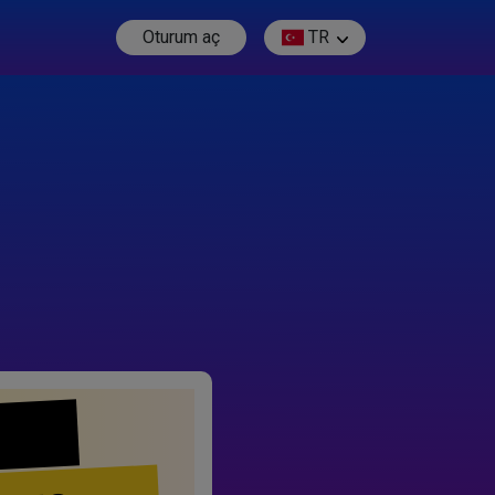
Oturum aç
TR