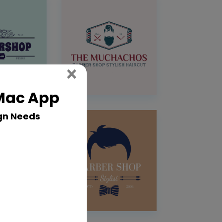
Close
×
 Mac App
gn Needs