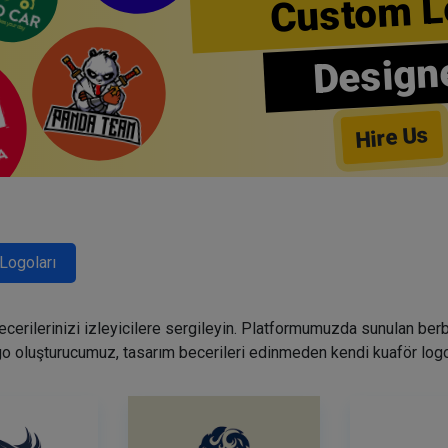
Custom L
Design
Hire Us
Logoları
becerilerinizi izleyicilere sergileyin. Platformumuzda sunulan ber
go oluşturucumuz, tasarım becerileri edinmeden kendi kuaför logo