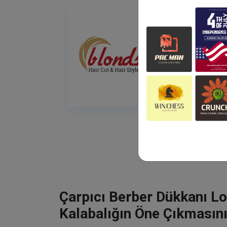
Çarpıcı Berber Dükkanı Lo
Kalabalığın Öne Çıkmasını