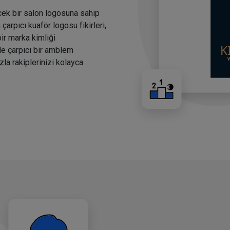
cek bir salon logosuna sahip
arpıcı kuaför logosu fikirleri,
bir marka kimliği
nde çarpıcı bir amblem
zla
rakiplerinizi kolayca