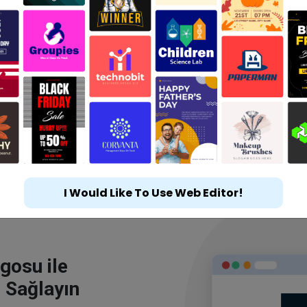
I Would Like To Use Web Editor!
gosu ile
 Sağlayın