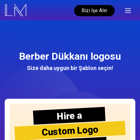
Bizi İşe Alın
Berber Dükkanı logosu
Size daha uygun bir Şablon seçin!
Hire a
Custom Logo