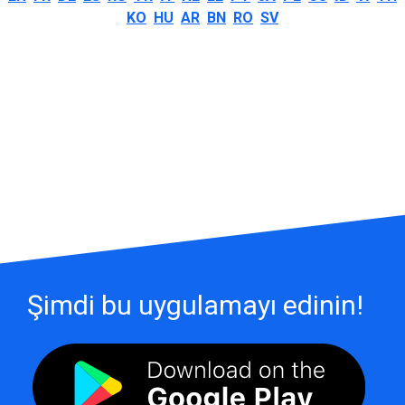
KO
HU
AR
BN
RO
SV
Şimdi bu uygulamayı edinin!