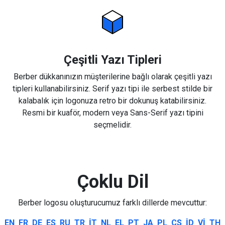
Çeşitli Yazı Tipleri
Berber dükkanınızın müşterilerine bağlı olarak çeşitli yazı
tipleri kullanabilirsiniz. Serif yazı tipi ile serbest stilde bir
kalabalık için logonuza retro bir dokunuş katabilirsiniz.
Resmi bir kuaför, modern veya Sans-Serif yazı tipini
seçmelidir.
Çoklu Dil
Berber logosu oluşturucumuz farklı dillerde mevcuttur:
EN
FR
DE
ES
RU
TR
IT
NL
EL
PT
JA
PL
CS
ID
VI
TH