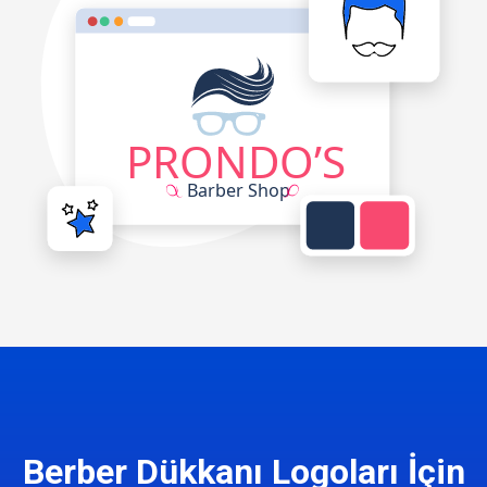
Berber Dükkanı Logoları İçin