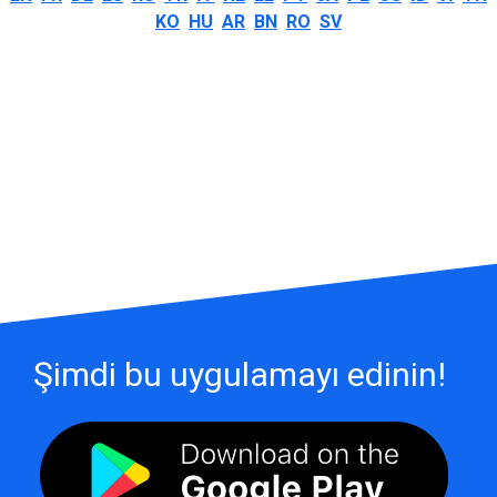
KO
HU
AR
BN
RO
SV
Şimdi bu uygulamayı edinin!