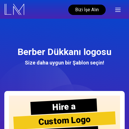
Bizi İşe Alın
Berber Dükkanı logosu
Size daha uygun bir Şablon seçin!
Hire a
Custom Logo