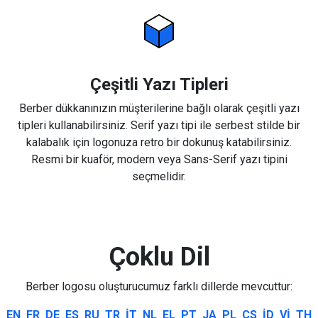
Çeşitli Yazı Tipleri
Berber dükkanınızın müşterilerine bağlı olarak çeşitli yazı
tipleri kullanabilirsiniz. Serif yazı tipi ile serbest stilde bir
kalabalık için logonuza retro bir dokunuş katabilirsiniz.
Resmi bir kuaför, modern veya Sans-Serif yazı tipini
seçmelidir.
Çoklu Dil
Berber logosu oluşturucumuz farklı dillerde mevcuttur:
EN
FR
DE
ES
RU
TR
IT
NL
EL
PT
JA
PL
CS
ID
VI
TH