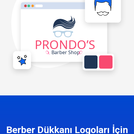
Berber Dükkanı Logoları İçin