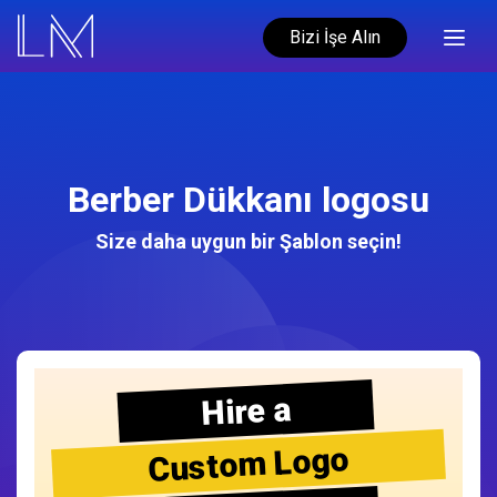
Bizi İşe Alın
Berber Dükkanı logosu
Size daha uygun bir Şablon seçin!
Hire a
Custom Logo