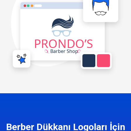
Berber Dükkanı Logoları İçin