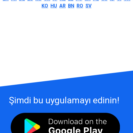
KO
HU
AR
BN
RO
SV
Şimdi bu uygulamayı edinin!