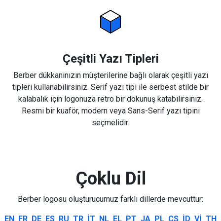
Çeşitli Yazı Tipleri
Berber dükkanınızın müşterilerine bağlı olarak çeşitli yazı
tipleri kullanabilirsiniz. Serif yazı tipi ile serbest stilde bir
kalabalık için logonuza retro bir dokunuş katabilirsiniz.
Resmi bir kuaför, modern veya Sans-Serif yazı tipini
seçmelidir.
Çoklu Dil
Berber logosu oluşturucumuz farklı dillerde mevcuttur:
EN
FR
DE
ES
RU
TR
IT
NL
EL
PT
JA
PL
CS
ID
VI
TH