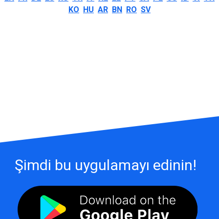
KO
HU
AR
BN
RO
SV
Şimdi bu uygulamayı edinin!