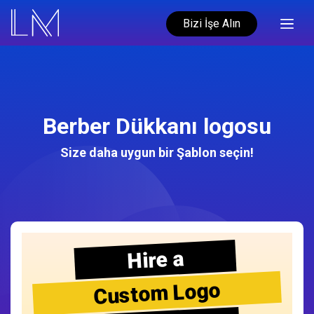
Bizi İşe Alın
Berber Dükkanı logosu
Size daha uygun bir Şablon seçin!
Hire a
Custom Logo