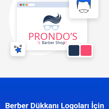
Berber Dükkanı Logoları İçin