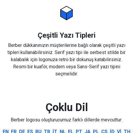
Çeşitli Yazı Tipleri
Berber dükkanınızın müşterilerine bağlı olarak çeşitli yazı
tipleri kullanabilirsiniz. Serif yazı tipi ile serbest stilde bir
kalabalık için logonuza retro bir dokunuş katabilirsiniz.
Resmi bir kuaför, modern veya Sans-Serif yazı tipini
seçmelidir.
Çoklu Dil
Berber logosu oluşturucumuz farklı dillerde mevcuttur:
EN
FR
DE
ES
RU
TR
IT
NL
EL
PT
JA
PL
CS
ID
VI
TH