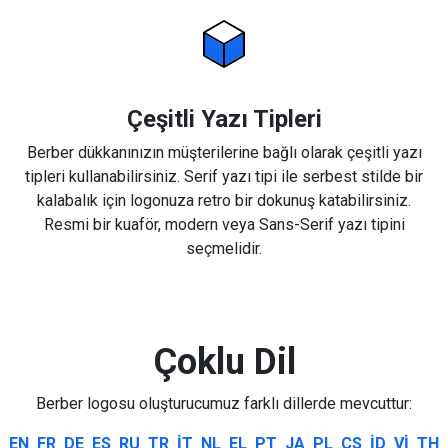
Çeşitli Yazı Tipleri
Berber dükkanınızın müşterilerine bağlı olarak çeşitli yazı
tipleri kullanabilirsiniz. Serif yazı tipi ile serbest stilde bir
kalabalık için logonuza retro bir dokunuş katabilirsiniz.
Resmi bir kuaför, modern veya Sans-Serif yazı tipini
seçmelidir.
Çoklu Dil
Berber logosu oluşturucumuz farklı dillerde mevcuttur:
EN
FR
DE
ES
RU
TR
IT
NL
EL
PT
JA
PL
CS
ID
VI
TH