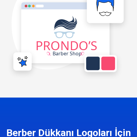
Berber Dükkanı Logoları İçin