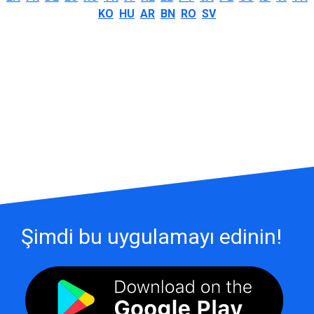
KO
HU
AR
BN
RO
SV
Şimdi bu uygulamayı edinin!