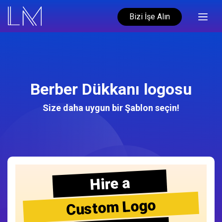
Bizi İşe Alın
Berber Dükkanı logosu
Size daha uygun bir Şablon seçin!
Hire a
Custom Logo