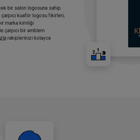
cek bir salon logosuna sahip
arpıcı kuaför logosu fikirleri,
bir marka kimliği
nde çarpıcı bir amblem
zla
rakiplerinizi kolayca