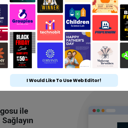
I Would Like To Use Web Editor!
gosu ile
 Sağlayın