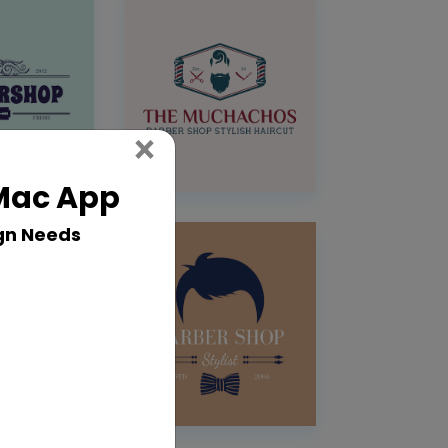
Close
×
 Mac App
gn Needs