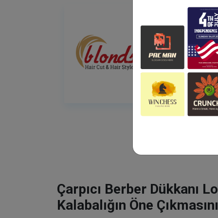
Çarpıcı Berber Dükkanı Lo
Kalabalığın Öne Çıkmasını