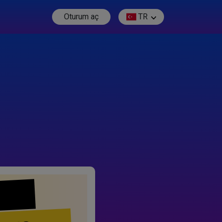
Oturum aç
TR