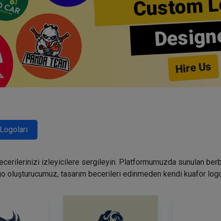
Custom L
Design
Hire Us
Logoları
becerilerinizi izleyicilere sergileyin. Platformumuzda sunulan ber
go oluşturucumuz, tasarım becerileri edinmeden kendi kuaför logo