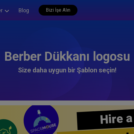
er
Blog
Bizi İşe Alın
Berber Dükkanı logosu
Size daha uygun bir Şablon seçin!
Hire a