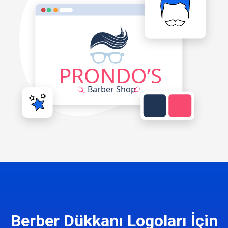
Berber Dükkanı Logoları İçin