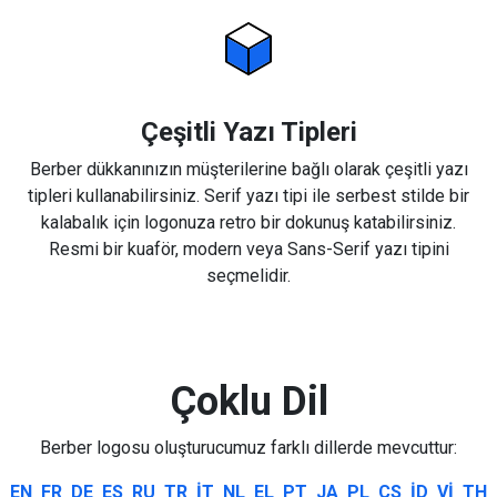
Çeşitli Yazı Tipleri
Berber dükkanınızın müşterilerine bağlı olarak çeşitli yazı
tipleri kullanabilirsiniz. Serif yazı tipi ile serbest stilde bir
kalabalık için logonuza retro bir dokunuş katabilirsiniz.
Resmi bir kuaför, modern veya Sans-Serif yazı tipini
seçmelidir.
Çoklu Dil
Berber logosu oluşturucumuz farklı dillerde mevcuttur:
EN
FR
DE
ES
RU
TR
IT
NL
EL
PT
JA
PL
CS
ID
VI
TH