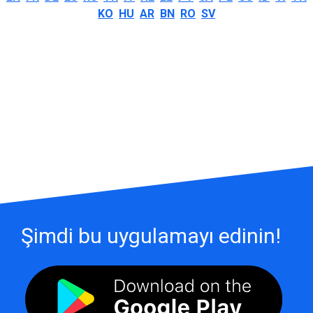
KO
HU
AR
BN
RO
SV
Şimdi bu uygulamayı edinin!