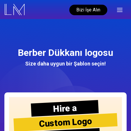
Bizi İşe Alın
Berber Dükkanı logosu
Size daha uygun bir Şablon seçin!
Hire a
Custom Logo