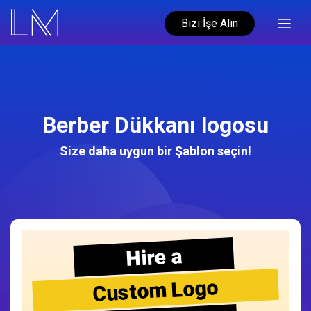
Bizi İşe Alın
Berber Dükkanı logosu
Size daha uygun bir Şablon seçin!
Hire a
Custom Logo