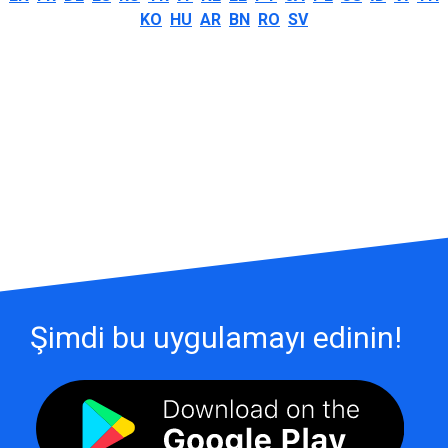
KO
HU
AR
BN
RO
SV
Şimdi bu uygulamayı edinin!