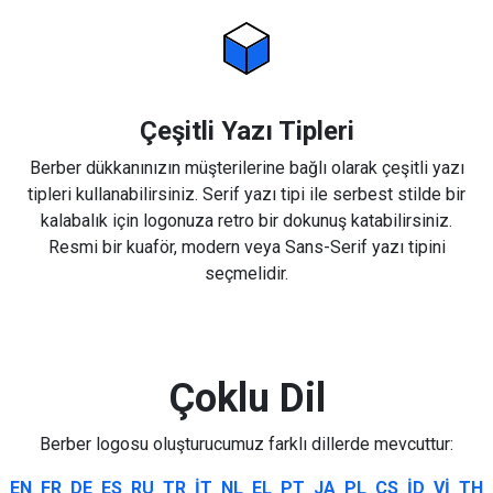
Çeşitli Yazı Tipleri
Berber dükkanınızın müşterilerine bağlı olarak çeşitli yazı
tipleri kullanabilirsiniz. Serif yazı tipi ile serbest stilde bir
kalabalık için logonuza retro bir dokunuş katabilirsiniz.
Resmi bir kuaför, modern veya Sans-Serif yazı tipini
seçmelidir.
Çoklu Dil
Berber logosu oluşturucumuz farklı dillerde mevcuttur:
EN
FR
DE
ES
RU
TR
IT
NL
EL
PT
JA
PL
CS
ID
VI
TH