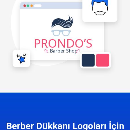
Berber Dükkanı Logoları İçin