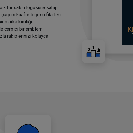
cek bir salon logosuna sahip
arpıcı kuaför logosu fikirleri,
bir marka kimliği
nde çarpıcı bir amblem
zla
rakiplerinizi kolayca