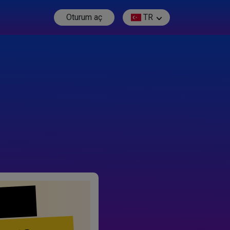
Oturum aç
TR