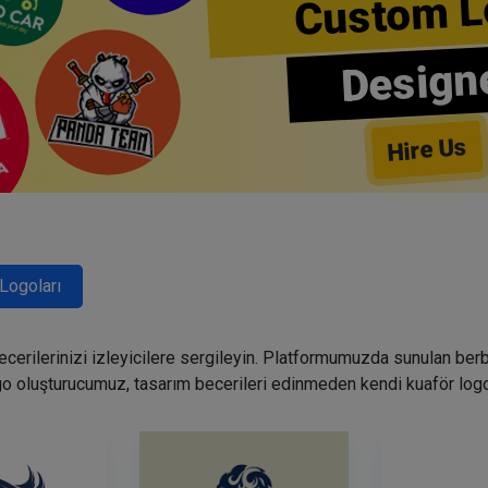
Custom L
Design
Hire Us
Logoları
becerilerinizi izleyicilere sergileyin. Platformumuzda sunulan ber
go oluşturucumuz, tasarım becerileri edinmeden kendi kuaför logo