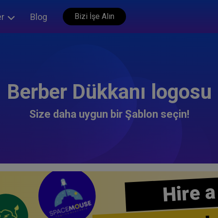
er
Blog
Bizi İşe Alın
Berber Dükkanı logosu
Size daha uygun bir Şablon seçin!
Hire a