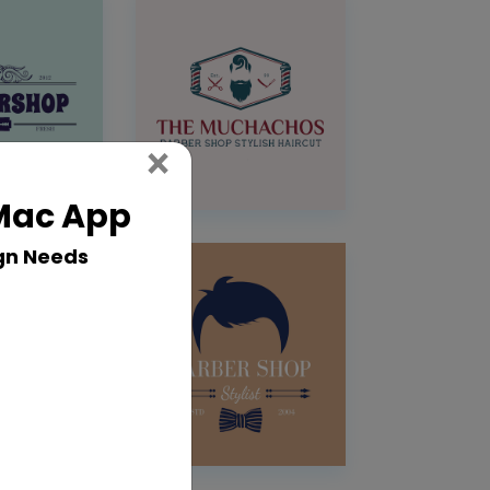
Close
×
 Mac App
gn Needs