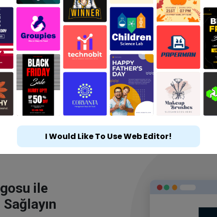
I Would Like To Use Web Editor!
gosu ile
 Sağlayın