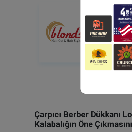
Çarpıcı Berber Dükkanı Lo
Kalabalığın Öne Çıkmasını