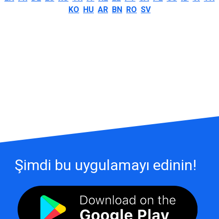
KO
HU
AR
BN
RO
SV
Şimdi bu uygulamayı edinin!