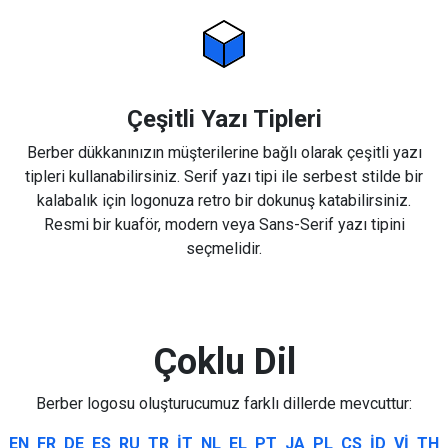
Çeşitli Yazı Tipleri
Berber dükkanınızın müşterilerine bağlı olarak çeşitli yazı
tipleri kullanabilirsiniz. Serif yazı tipi ile serbest stilde bir
kalabalık için logonuza retro bir dokunuş katabilirsiniz.
Resmi bir kuaför, modern veya Sans-Serif yazı tipini
seçmelidir.
Çoklu Dil
Berber logosu oluşturucumuz farklı dillerde mevcuttur:
EN
FR
DE
ES
RU
TR
IT
NL
EL
PT
JA
PL
CS
ID
VI
TH