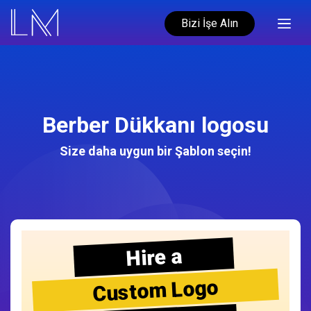
Bizi İşe Alın
Berber Dükkanı logosu
Size daha uygun bir Şablon seçin!
Hire a
Custom Logo