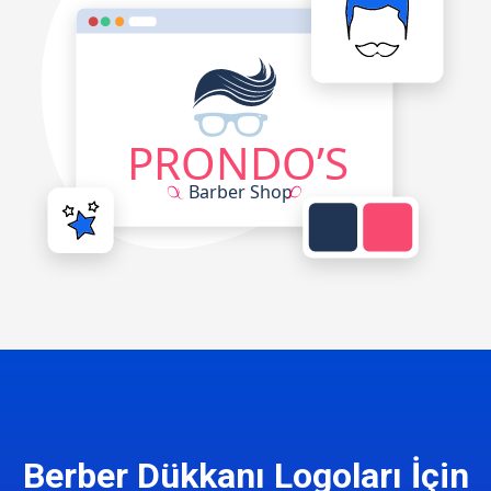
Berber Dükkanı Logoları İçin