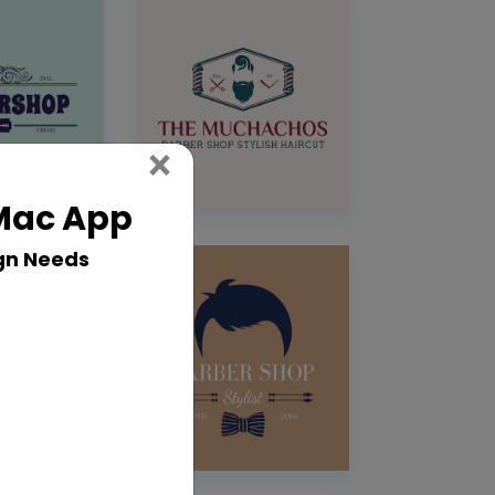
Close
×
 Mac App
gn Needs