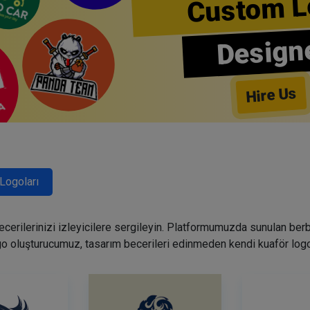
Custom L
Design
Hire Us
Logoları
becerilerinizi izleyicilere sergileyin. Platformumuzda sunulan ber
go oluşturucumuz, tasarım becerileri edinmeden kendi kuaför logo