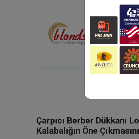
Çarpıcı Berber Dükkanı Lo
Kalabalığın Öne Çıkmasını