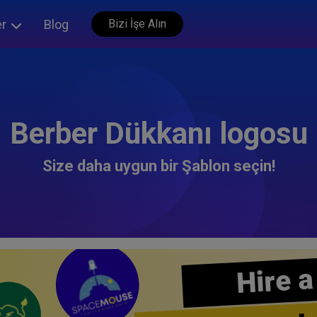
er
Blog
Bizi İşe Alın
Berber Dükkanı logosu
Size daha uygun bir Şablon seçin!
Hire a