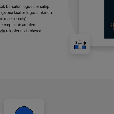
cek bir salon logosuna sahip
arpıcı kuaför logosu fikirleri,
bir marka kimliği
nde çarpıcı bir amblem
zla
rakiplerinizi kolayca