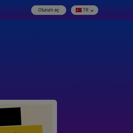
Oturum aç
TR