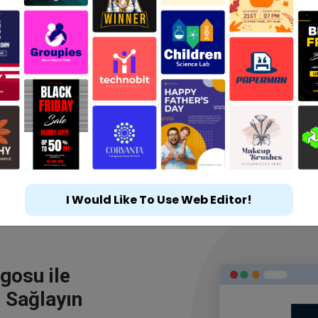
I Would Like To Use Web Editor!
gosu ile
 Sağlayın